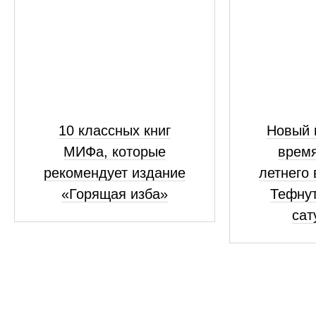
10 классных книг
Новый 
МИФа, которые
время
рекомендует издание
летнего
«Горящая изба»
Тефнут
сат