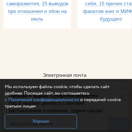
саморазвития, 15 выводов
себя, 15 причин ста
про отношения и обои на
фанатом книг и МИФ
июль
будущего
Электронная почта
Мы используем файлы cookie, чтобы сделать сайт
удобнее. Посещая сайт, вы соглашаетесь
Письма о ваших суперспособностях
Например, dulsineya@gmail.com
с Политикой конфиденциальности
и передачей cookie
Без спама и смс
Раз в неделю делимся советами,
третьим лицам
рассказываем о новинках, дарим скидки
Подписаться
Хорошо