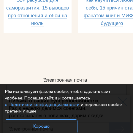
50+ ресурсов для
Как научиться люби
саморазвития, 15 выводов
себя, 15 причин ста
про отношения и обои на
фанатом книг и МИФ
июль
будущего
Электронная почта
Мы используем файлы cookie, чтобы сделать сайт
удобнее. Посещая сайт, вы соглашаетесь
Письма о ваших суперспособностях
Например, dulsineya@gmail.com
с Политикой конфиденциальности
и передачей cookie
Без спама и смс
Раз в неделю делимся советами,
третьим лицам
рассказываем о новинках, дарим скидки
Подписаться
Хорошо