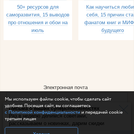
50+ ресурсов для
Как научиться люби
саморазвития, 15 выводов
себя, 15 причин ста
про отношения и обои на
фанатом книг и МИФ
июль
будущего
Электронная почта
Мы используем файлы cookie, чтобы сделать сайт
удобнее. Посещая сайт, вы соглашаетесь
Письма о ваших суперспособностях
Например, dulsineya@gmail.com
с Политикой конфиденциальности
и передачей cookie
Без спама и смс
Раз в неделю делимся советами,
третьим лицам
рассказываем о новинках, дарим скидки
Подписаться