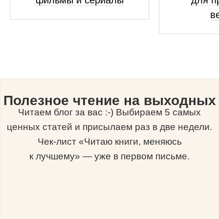
фильмы и сериалы
для п
в
Полезное чтение на выходных
Читаем блог за вас :-) Выбираем 5 самых
ценных статей и присылаем раз в две недели.
Чек-лист «Читаю книги, меняюсь
к лучшему» — уже в первом письме.