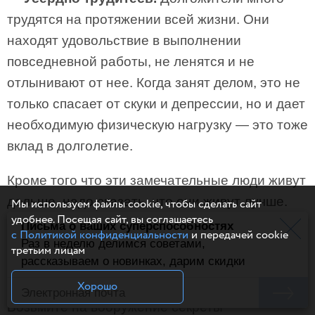
трудятся на протяжении всей жизни. Они
находят удовольствие в выполнении
повседневной работы, не ленятся и не
отлынивают от нее. Когда занят делом, это не
только спасает от скуки и депрессии, но и дает
необходимую физическую нагрузку — это тоже
вклад в долголетие.
Кроме того что эти замечательные люди живут
дольше, надо сказать, что они живут лучше.
Мы используем файлы cookie, чтобы сделать сайт
удобнее. Посещая сайт, вы соглашаетесь
Просыпаются с утра, вдохновленные целью, с
Письма о ваших суперспособностях
с Политикой конфиденциальности
и передачей cookie
удовольствием общаются с окружающими,
Раз в неделю делимся советами,
третьим лицам
рассказываем о новинках, дарим скидки
активны и деятельны, наслаждаются жизнью и
радуются мелочам. Кстати, среди нет нытиков.
Хорошо
Возьмите на вооружение секреты