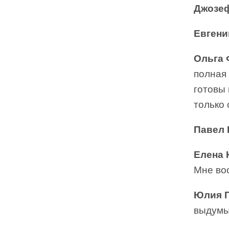
Джозеф
Евгени
Ольга
полная 
готовы 
только 
Павел
Елена
Мне во
Юлия 
выдумы