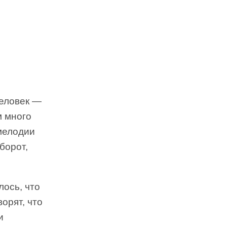
человек —
м много
мелодии
борот,
лось, что
орят, что
и