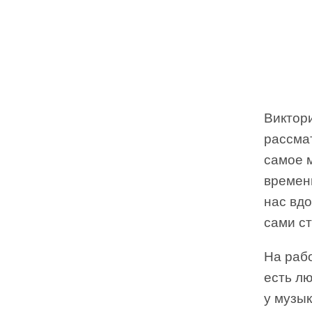
Виктор
рассмат
самое 
времен
нас вдо
сами ст
На рабо
есть лю
у музы