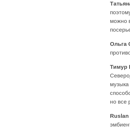
Татьян
поэтом
можно в
посерье
Ольга 
против
Тимур
Северод
музыка
способс
но все 
Ruslan A
эмбиент