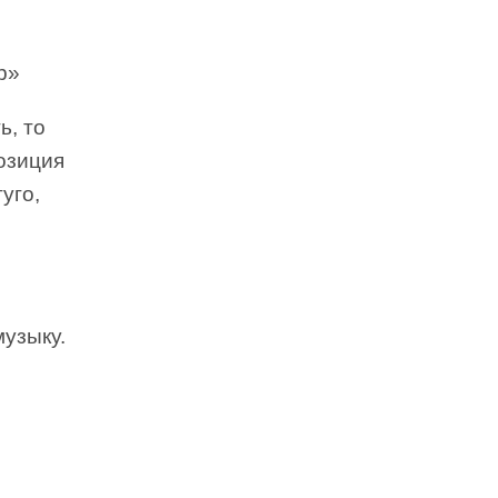
р»
ь, то
позиция
уго,
музыку.