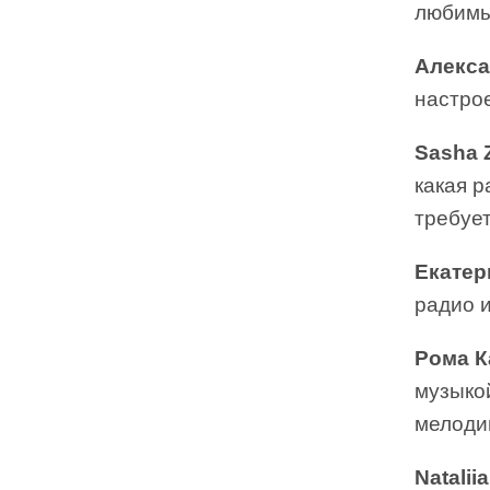
любимы
Алекса
настро
Sasha Z
какая р
требуе
Екатер
радио и
Рома К
музыкой
мелоди
Natalii