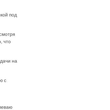
ыкой под
 смотря
, что
дачи на
ю с
дпеваю