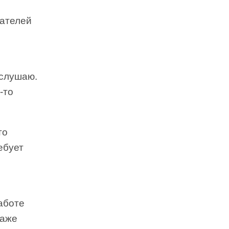
тателей
 слушаю.
-то
то
ебует
работе
Даже