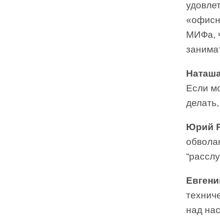
удовле
«офисн
МИФа, 
занима
Наташа
Если мо
делать
Юрий Р
обвола
“расслу
Евгени
техниче
над нас