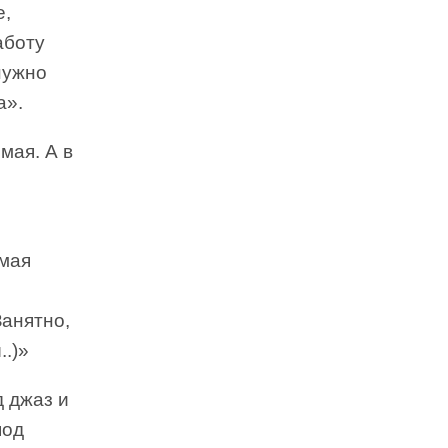
е,
аботу
нужно
а».
мая. А в
имая
Занятно,
.)»
д джаз и
под