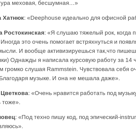
тура меховая, бесшумная…»
 Хатнюк
: «Deephouse идеально для офисной ра
а Ростокинская
: «Я слушаю тяжелый рок, когда 
 Иногда это очень помогает встряхнуться и появ
мысли. И вообще активизируешься так,что пишеш
ки) Однажды я написала курсовую работу за 14 
м громко слушая Rammstein. Чувствовала себя о
 Благодаря музыке. И она не мешала даже».
 Цветкова
: «Очень нравится работать под музык
 тоже».
новец
: «Под техно пишу код, под эпический-instru
вляюсь».