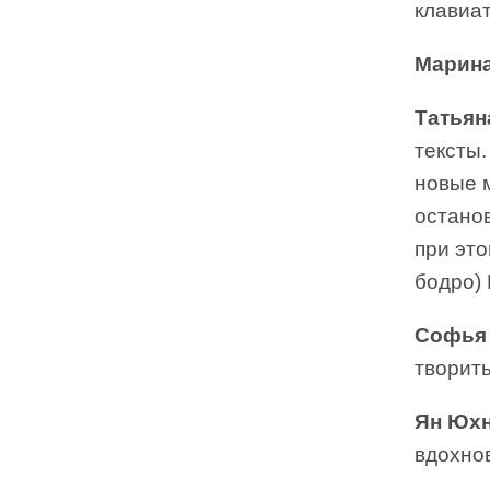
клавиа
Марина
Татьян
тексты.
новые 
останов
при это
бодро)
Софья
творить
Ян Юх
вдохно