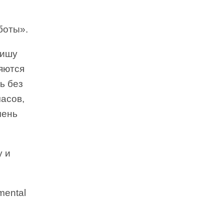
боты».
пишу
ляются
ь без
часов,
чень
у и
mental