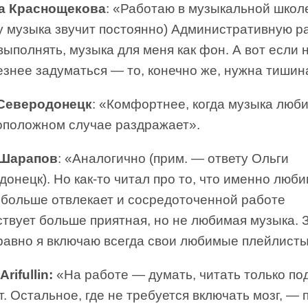
а Краснощекова
: «Работаю в музыкальной школ
у музыка звучит постоянно) Административную р
ыполнять, музыка для меня как фон. А вот если 
знее задуматься — то, конечно же, нужна тишин
Северодонецк
: «Комфортнее, когда музыка люби
оположном случае раздражает».
 Шарапов
: «Аналогично (прим. — ответу Ольги
онецк). Но как-то читал про то, что именно люб
 больше отвлекает и сосредоточенной работе
твует больше приятная, но не любимая музыка. 
равно я включаю всегда свои любимые плейлисты.
rifullin:
«На работе — думать, читать только по
. Остальное, где не требуется включать мозг, — 