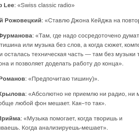
 Lee
: «Swiss classic radio»
й Рожовецкий
: «Ставлю Джона Кейджа на повто
 Фурманова
: «Там, где надо сосредоточено думат
тишина или музыка без слов, а когда сюжет, ком
и осталась техническая часть — там без музыки т
она и позволяет доделать работу до конца».
 Романов
: «Предпочитаю тишину)».
 Крылова
: «Абсолютно не приемлю ни радио, ни 
обще любой фон мешает. Как–то так».
Прийма
: «Музыка помогает, когда творишь и
ваешь. Когда анализируешь-мешает».