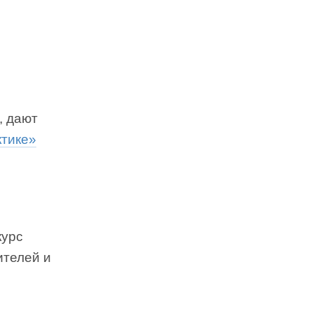
, дают
ктике»
курс
ителей и