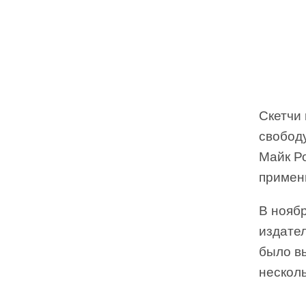
Скетчи
свобод
Майк Р
примени
В ноябр
издател
было вы
несколь