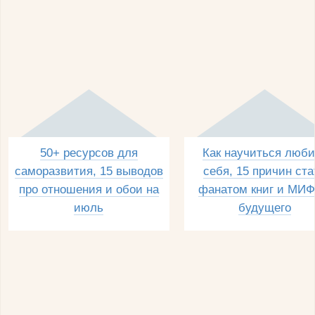
50+ ресурсов для
Как научиться люби
саморазвития, 15 выводов
себя, 15 причин ста
про отношения и обои на
фанатом книг и МИФ
июль
будущего