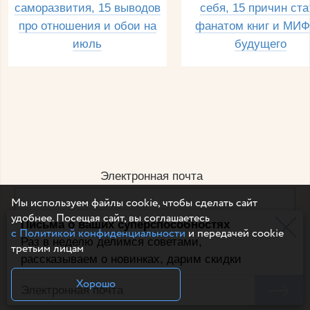
саморазвития, 15 выводов
себя, 15 причин ста
про отношения и обои на
фанатом книг и МИФ
июль
будущего
Электронная почта
Мы используем файлы cookie, чтобы сделать сайт
удобнее. Посещая сайт, вы соглашаетесь
Письма о ваших суперспособностях
Например, dulsineya@gmail.com
с Политикой конфиденциальности
и передачей cookie
Без спама и смс
Раз в неделю делимся советами,
третьим лицам
рассказываем о новинках, дарим скидки
Подписаться
Хорошо