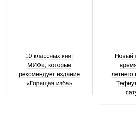
10 классных книг
Новый 
МИФа, которые
время
рекомендует издание
летнего
«Горящая изба»
Тефнут
сат