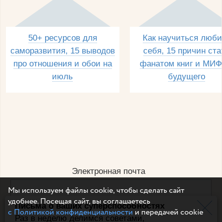
50+ ресурсов для
Как научиться люби
саморазвития, 15 выводов
себя, 15 причин ста
про отношения и обои на
фанатом книг и МИФ
июль
будущего
Электронная почта
Мы используем файлы cookie, чтобы сделать сайт
удобнее. Посещая сайт, вы соглашаетесь
Письма о ваших суперспособностях
Например, dulsineya@gmail.com
с Политикой конфиденциальности
и передачей cookie
Без спама и смс
Раз в неделю делимся советами,