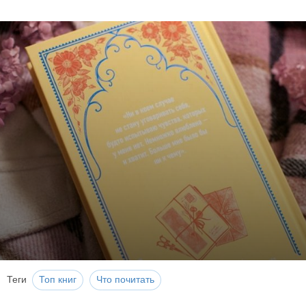
Теги
Топ книг
Что почитать