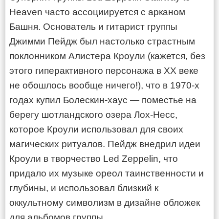
Heaven часто ассоциируется с арканом
Башня. Основатель и гитарист группы
Джимми Пейдж был настолько страстным
поклонником Алистера Кроули (кажется, без
этого гиперактивного персонажа в ХХ веке
не обошлось вообще ничего!), что в 1970-х
годах купил Болескин-хаус — поместье на
берегу шотландского озера Лох-Несс,
которое Кроули использовал для своих
магических ритуалов. Пейдж внедрил идеи
Кроули в творчество Led Zeppelin, что
придало их музыке ореол таинственности и
глубины, и использовал близкий к
оккультному символизм в дизайне обложек
для альбомов группы.