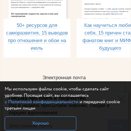
50+ ресурсов для
Как научиться люби
саморазвития, 15 выводов
себя, 15 причин ста
про отношения и обои на
фанатом книг и МИФ
июль
будущего
Электронная почта
Мы используем файлы cookie, чтобы сделать сайт
удобнее. Посещая сайт, вы соглашаетесь
Письма про книги и творчество
Например, dulsineya@gmail.com
с Политикой конфиденциальности
и передачей cookie
Без спама и смс
Раз в неделю присылаем новинки, скидки и
третьим лицам
порцию вдохновения
Подписаться
Хорошо