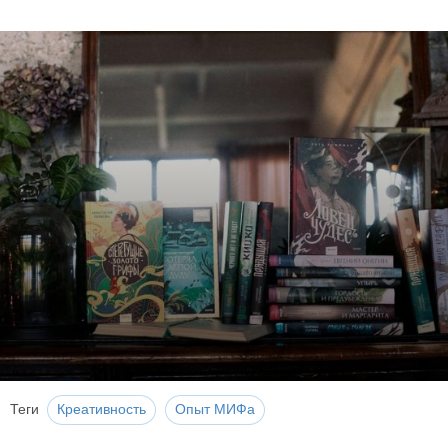
Теги
Креативность
Опыт МИФа