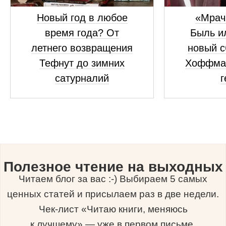
Новый год в любое
«Мрач
время года? От
Быль и
летнего возвращения
новый с
Тефнут до зимних
Хоффма
сатурналий
г
Полезное чтение на выходных
Читаем блог за вас :-) Выбираем 5 самых
ценных статей и присылаем раз в две недели.
Чек-лист «Читаю книги, меняюсь
к лучшему» — уже в первом письме.