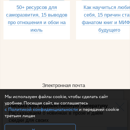
50+ ресурсов для
Как научиться люби
саморазвития, 15 выводов
себя, 15 причин ста
про отношения и обои на
фанатом книг и МИФ
июль
будущего
Электронная почта
Мы используем файлы cookie, чтобы сделать сайт
удобнее. Посещая сайт, вы соглашаетесь
Письма про художественную литературу
Например, dulsineya@gmail.com
с Политикой конфиденциальности
и передачей cookie
Без спама и смс
Рассказываем о новинках в прозе и даем
третьим лицам
скидки для своих
Подписаться