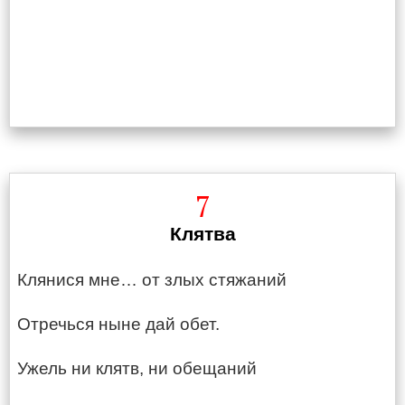
7
Клятва
Клянися мне… от злых стяжаний
Отречься ныне дай обет.
Ужель ни клятв, ни обещаний