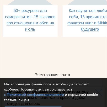
50+ ресурсов для
Как научиться люби
саморазвития, 15 выводов
себя, 15 причин ста
про отношения и обои на
фанатом книг и МИФ
июль
будущего
Электронная почта
Мы используем файлы cookie, чтобы сделать сайт
удобнее. Посещая сайт, вы соглашаетесь
Письма про художественную литературу
Например, dulsineya@gmail.com
с Политикой конфиденциальности
и передачей cookie
Без спама и смс
Рассказываем о новинках в прозе и даем
третьим лицам
скидки для своих