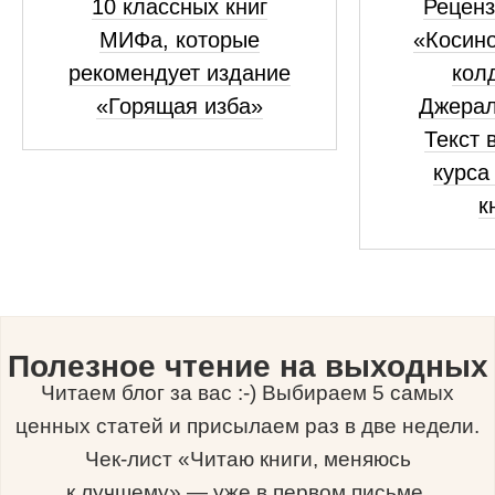
10 классных книг
Реценз
МИФа, которые
«Косино
рекомендует издание
кол
«Горящая изба»
Джерал
Текст 
курса
к
Полезное чтение на выходных
Читаем блог за вас :-) Выбираем 5 самых
ценных статей и присылаем раз в две недели.
Чек-лист «Читаю книги, меняюсь
к лучшему» — уже в первом письме.