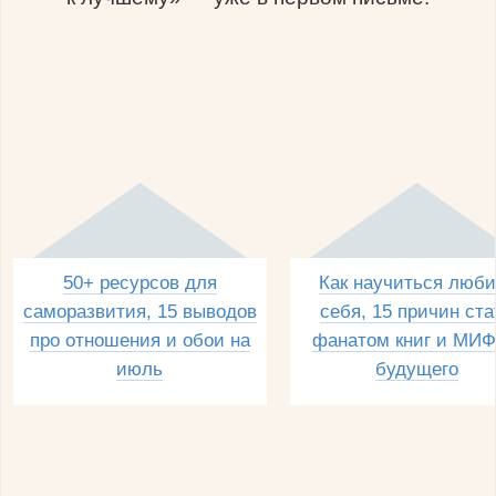
50+ ресурсов для
Как научиться люби
саморазвития, 15 выводов
себя, 15 причин ста
про отношения и обои на
фанатом книг и МИФ
июль
будущего