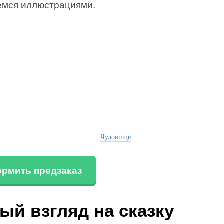
емся иллюстрациями.
Чудовище
рмить предзаказ
ый взгляд на сказку