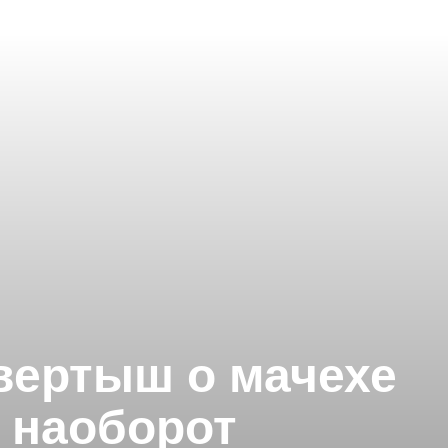
вертыш о мачехе
м наоборот