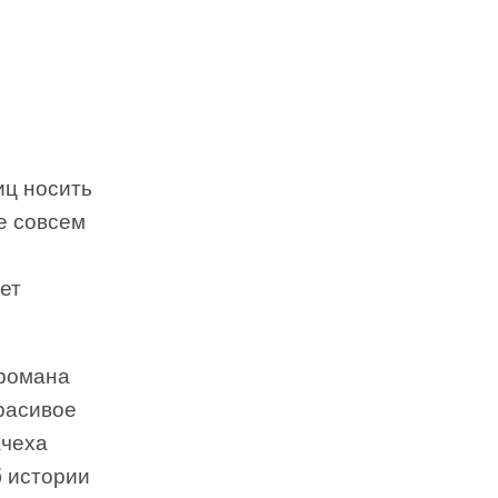
иц носить
се совсем
ет
 романа
расивое
ачеха
б истории