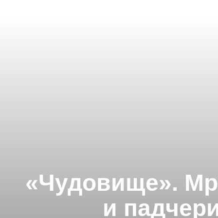
«Чудовище». Мр
и падчери