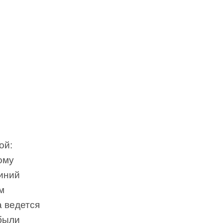
ой:
ому
синий
м
а ведется
были