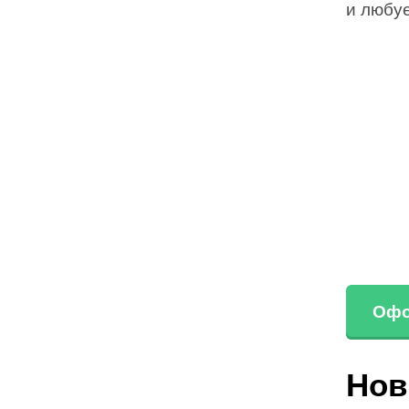
и любу
Офо
Нов