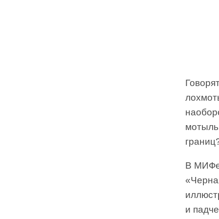
Говоря
лохмоть
наобор
мотыльк
границ?
В МИФе
«Черна
иллюст
и падч