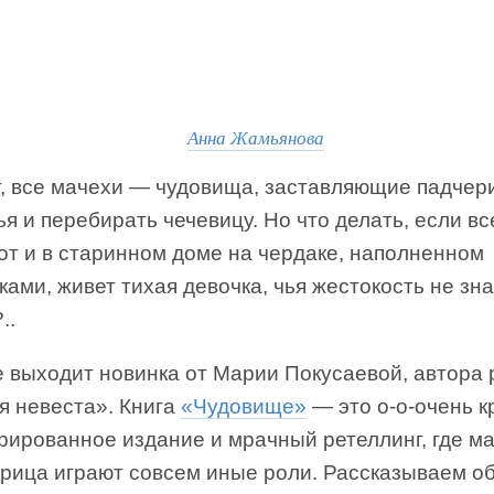
Анна Жамьянова
т, все мачехи — чудовища, заставляющие падчер
я и перебирать чечевицу. Но что делать, если в
от и в старинном доме на чердаке, наполненном
ами, живет тихая девочка, чья жестокость не зна
..
 выходит новинка от Марии Покусаевой, автора
я невеста». Книга
«Чудовище»
— это о-о-очень к
рированное издание и мрачный ретеллинг, где м
ерица играют совсем иные роли. Рассказываем о