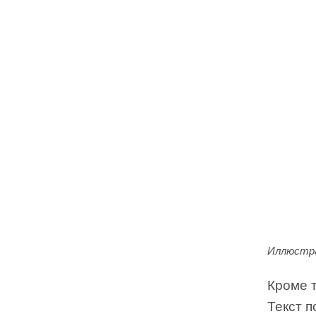
Иллюстра
Кроме 
Текст п