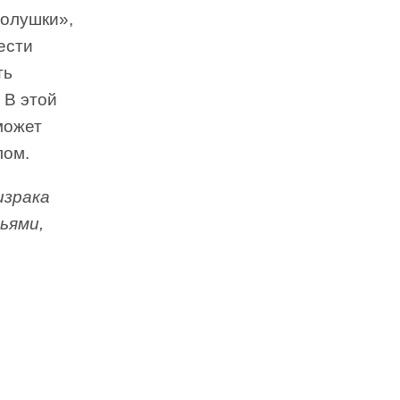
Золушки»,
ести
ть
 В этой
может
лом.
израка
ьями,