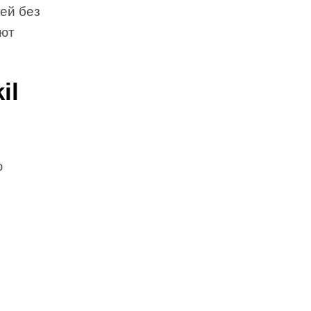
ей без
ают
il
ю