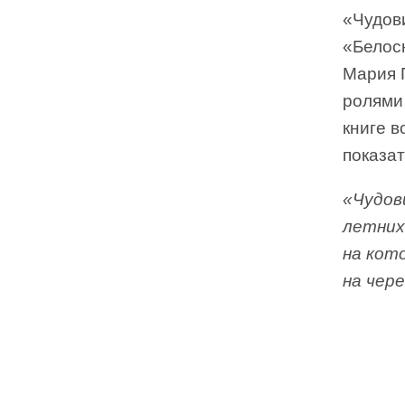
«Чудов
«Белос
Мария 
ролями 
книге в
показат
«Чудов
летних
на кот
на чере