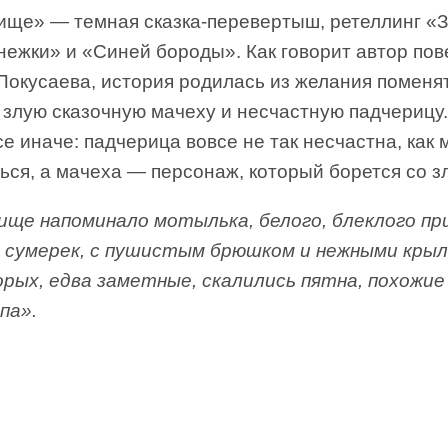
ище» — темная сказка-перевертыш, ретеллинг «
нежки» и «Синей бороды». Как говорит автор пов
Покусаева, история родилась из желания поменя
злую сказочную мачеху и несчастную падчерицу.
се иначе: падчерица вовсе не так несчастна, как 
ься, а мачеха — персонаж, который борется со з
ище напоминало мотылька, белого, блеклого пр
 сумерек, с пушистым брюшком и нежными крыл
орых, едва заметные, скалились пятна, похожие
па».