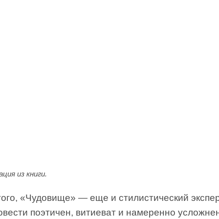
ция из книги.
того, «Чудовище» — еще и стилистический экспе
овести поэтичен, витиеват и намеренно усложне