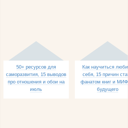
50+ ресурсов для
Как научиться люби
саморазвития, 15 выводов
себя, 15 причин ста
про отношения и обои на
фанатом книг и МИФ
июль
будущего