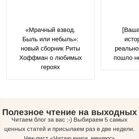
«Мрачный взвод.
[Ваш
Быль или небыль»:
исто
новый сборник Риты
реально
Хоффман о любимых
пошло н
героях
Полезное чтение на выходных
Читаем блог за вас :-) Выбираем 5 самых
ценных статей и присылаем раз в две недели.
Чек-лист «Читаю книги, меняюсь