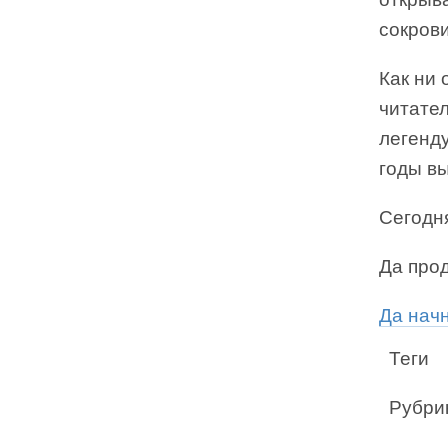
сокров
Как ни
читате
легенду
годы в
Сегодня
Да про
Да нач
Теги
Рубри