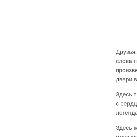
Друзья,
слова 
произв
двери 
Здесь т
с серд
легенд
Здесь к
открыва