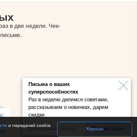
ных
аз в две недели. Чек-
 письме.
Письма о ваших
суперспособностях
Раз в неделю делимся советами,
рассказываем о новинках, дарим
скидки
ас
Общение с любимыми,
я
тренировки за 15 минут и 4
сти
и передачей cookie
Хорошо
Подписаться
щие
приема суперобучения для