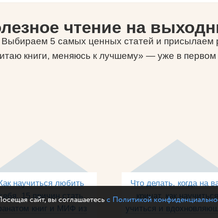
лезное чтение на выход
-) Выбираем 5 самых ценных статей и присылаем р
итаю книги, меняюсь к лучшему» — уже в первом
Как научиться любить
Что делать, когда на в
себя, 15 причин стать
кричат, как научитьс
Посещая сайт, вы соглашаетесь
с Политикой конфиденциально
анатом книг и МИФ из
учиться и вдохновляю