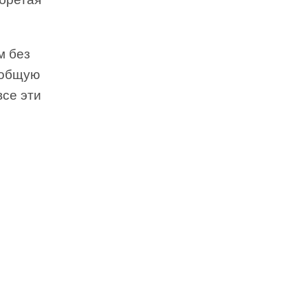
м без
 общую
все эти