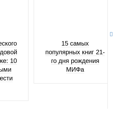
еского
15 самых
ндовой
популярных книг 21-
же: 10
го дня рождения
рыми
МИФа
ести