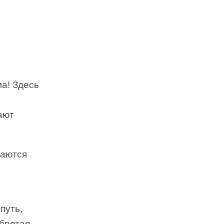
а! Здесь
ают
саются
путь,
обретая