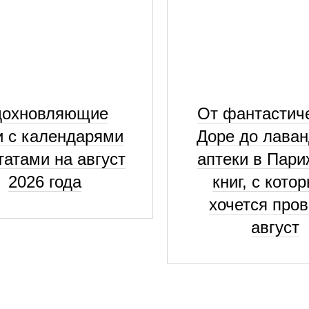
дохновляющие
От фантастич
и с календарями
Доре до лава
татами на август
аптеки в Пари
2026 года
книг, с кото
хочется пров
август