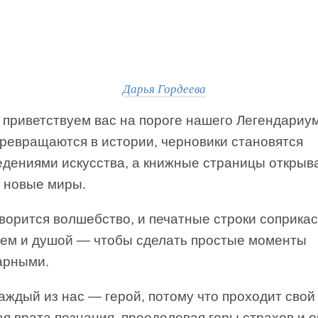
Дарья Гордеева
 приветствуем вас на пороге нашего Легендариум
превращаются в истории, черновики становятся
едениями искусства, а книжные страницы открыв
в новые миры.
ворится волшебство, и печатные строки соприка
цем и душой — чтобы сделать простые моменты
арными.
аждый из нас — герой, потому что проходит свой 
я врата познания, преодолевая горы страхов и 