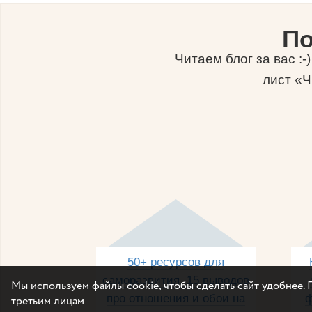
По
Читаем блог за вас :
лист «Ч
50+ ресурсов для
саморазвития, 15 выводов
Мы используем файлы cookie, чтобы сделать сайт удобнее. 
про отношения и обои на
ф
третьим лицам