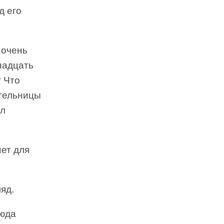
д его
 очень
надцать
? Что
ительницы
ал
нет для
яд.
сюда