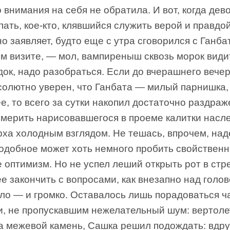
 внимания на себя не обратила. И вот, когда дев
пать, кое-кто, клявшийся служить верой и правдой
о заявляет, будто еще с утра сговорился с Ганба
м визите, — мол, вампиреныш сквозь морок види
док, надо разобраться. Если до вчерашнего вече
солютно уверен, что Ганбата — милый парнишка,
е, то всего за сутки накопил достаточно раздраж
смерить нарисовавшегося в проеме калитки насл
рха холодным взглядом. Не тешась, впрочем, на
подобное может хоть немного пробить свойствен
 оптимизм. Но не успел леший открыть рот в ст
е закончить с вопросами, как внезапно над голо
ло — и громко. Оставалось лишь порадоваться ч
и, не пропускавшим нежелательный шум: вертоле
а межевой камень, Сашка решил подождать: вдру