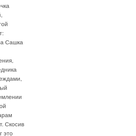
очка
,
той
т:
ра Сашка
ения,
едника
деждами,
ный
ремлении
вой
арам
т. Скосив
г это