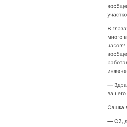
вообще 
участк
В глаза
много 
часов? 
вообще
работал
инженер
— Здрав
вашего
Сашка 
— Ой, д