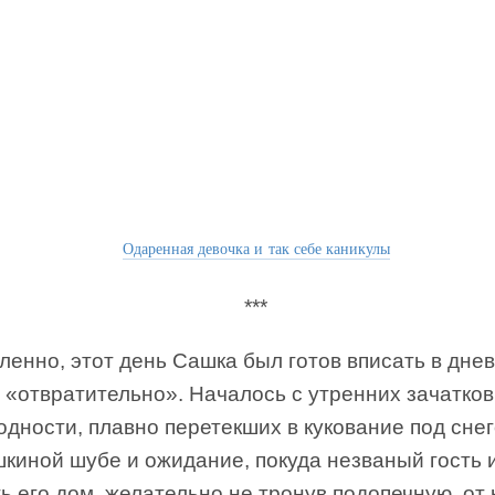
Одаренная девочка и так себе каникулы
***
енно, этот день Сашка был готов вписать в днев
 «отвратительно». Началось с утренних зачатков
дности, плавно перетекших в кукование под сне
шкиной шубе и ожидание, покуда незваный гость 
ь его дом, желательно не тронув подопечную, от