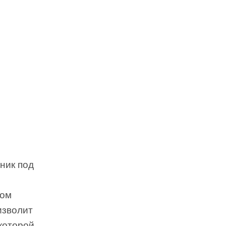
ник под
гом
изволит
 которой