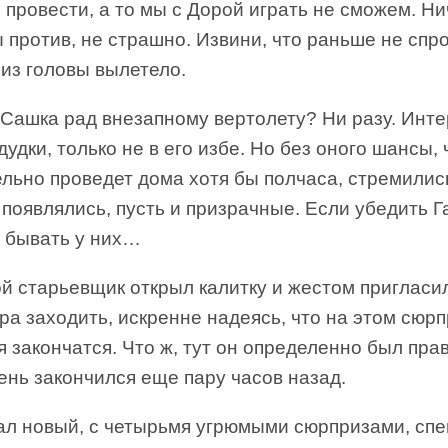
провести, а то мы с Дорой играть не сможем. Ни
 против, не страшно. Извини, что раньше не спр
из головы вылетело.
 Сашка рад внезапному вертолету? Ни разу. Инт
дудки, только не в его избе. Но без оного шансы,
льно проведет дома хотя бы полчаса, стремились
 появлялись, пусть и призрачные. Если убедить Г
 бывать у них…
й старьевщик открыл калитку и жестом пригласи
а заходить, искренне надеясь, что на этом сюр
я закончатся. Что ж, тут он определенно был прав
ень закончился еще пару часов назад.
ал новый, с четырьмя угрюмыми сюрпризами, с