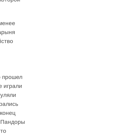
 менее
дарыня
йство
о прошел
е играли
гуляли
ирались
аконец
е Пандоры
что