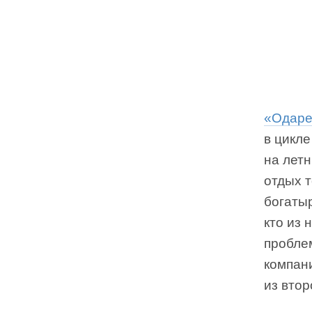
«Одаре
в цикл
на летн
отдых т
богатыр
кто из 
пробле
компан
из втор