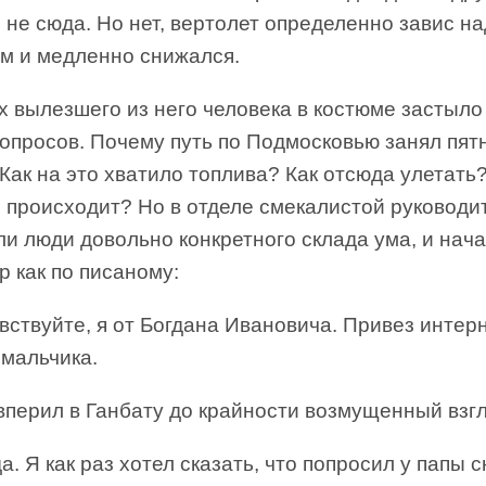
не сюда. Но нет, вертолет определенно завис на
ом и медленно снижался.
х вылезшего из него человека в костюме застыло
вопросов. Почему путь по Подмосковью занял пят
Как на это хватило топлива? Как отсюда улетать
 происходит? Но в отделе смекалистой руковод
и люди довольно конкретного склада ума, и нач
 как по писаному:
ствуйте, я от Богдана Ивановича. Привез интер
 мальчика.
вперил в Ганбату до крайности возмущенный взгл
а. Я как раз хотел сказать, что попросил у папы 