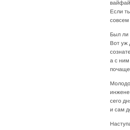
вайфай 
Если ты
совсем 
Был ли
Вот уж 
сознате
а с ним
почаще
Молодо
инженер
сего дн
и сам д
Наступ