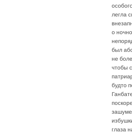
особого
легла с
внезапн
о ночно
непоря
был аб
не боле
чтобы 
патриа
будто 
Ганбате
поскоре
зашуме
избушк
глаза н