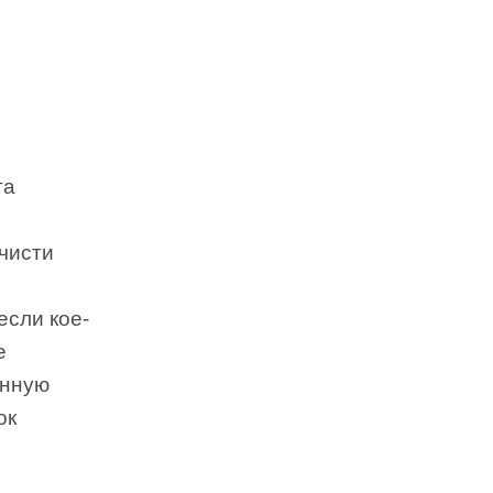
га
ечисти
если кое-
е
анную
ок