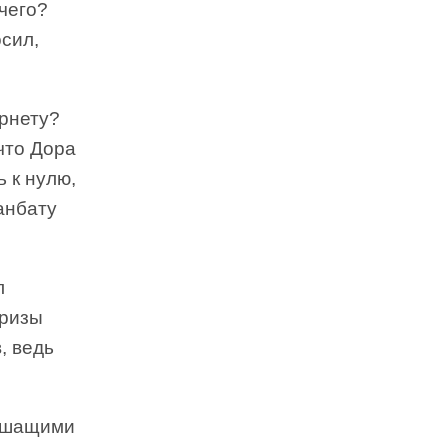
чего?
осил,
ернету?
 что Дора
 к нулю,
анбату
л
призы
, ведь
пешащими