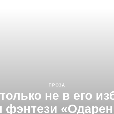
ПРОЗА
 только не в его из
 фэнтези «Одарен