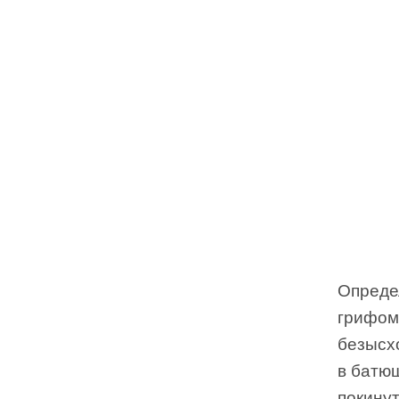
Определ
грифом
безысхо
в батю
покинут