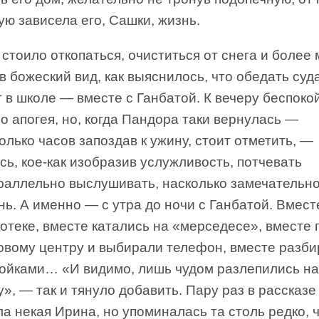
ю зависела его, Сашки, жизнь.
стоило откопаться, очиститься от снега и более
в божеский вид, как выяснилось, что обедать су
 в школе — вместе с Ганбатой. К вечеру беспоко
о апогея, но, когда Пандора таки вернулась —
олько часов запоздав к ужину, стоит отметить, —
ь, кое-как изобразив услужливость, потчевать
араллельно выслушивать, насколько замечательн
нь. А именно — с утра до ночи с Ганбатой. Вмест
отеке, вместе катались на «мерседесе», вместе 
говому центру и выбирали телефон, вместе разб
ройками… «И видимо, лишь чудом разлепились н
у», — так и тянуло добавить. Пару раз в рассказ
а некая Ирина, но упоминалась та столь редко, 