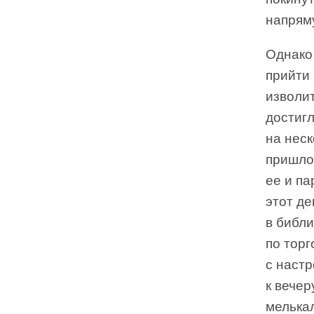
напряму
Однако 
прийти 
изволит
достигл
на неск
пришлос
ее и п
этот де
в библи
по тор
с наст
к вечер
мелькал