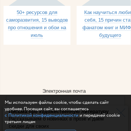
50+ ресурсов для
Как научиться люби
саморазвития, 15 выводов
себя, 15 причин ста
про отношения и обои на
фанатом книг и МИФ
июль
будущего
Электронная почта
Мы используем файлы cookie, чтобы сделать сайт
удобнее. Посещая сайт, вы соглашаетесь
Письма про художественную литературу
Например, dulsineya@gmail.com
с Политикой конфиденциальности
и передачей cookie
Без спама и смс
Рассказываем о новинках в прозе и даем
третьим лицам
скидки для своих
Подписаться