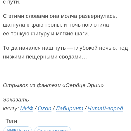
с пути.
С этими словами она молча развернулась,
шагнула к краю тропы, и ночь поглотила
ее тонкую фигуру и мягкие шаги.
Тогда начался наш путь — глубокой ночью, под
низкими пещерными сводами…
Отрывок из фэнтези «Сердце Эрии»
Заказать
книгу:
МИФ
/
Ozon
/
Лабиринт
/
Читай-город
Теги
МИФ.Проза
Отрывки из книг