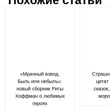
Похожие статьи
«Мрачный взвод.
Страшны
Быль или небыль»:
цитат
новый сборник Риты
сказок
Хоффман о любимых
моро
героях