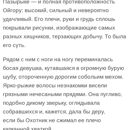
Пазырыке — и полная противоположность
Ойгору: высокий, сильный и невероятно
удачливый. Его плечи, руки и грудь сплошь
покрывали рисунки, изображающие самых
разных хищников, терзающих добычу. То была
его суть.
Рядом с ним с ноги на ногу переминалась
босая девушка, кутавшаяся в огромную бурую
шубу, отороченную дорогим собольим мехом.
Ярко-рыжие волосы незнакомки висели
грязными нечесаными прядями. Она пугливо,
подобно дикому зверьку, оглядывала
собравшихся и, кажется, дала бы деру,
если бы Охотник не сжимал ее плечо
капканной хваткой.