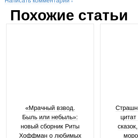
Написать комментарий
Похожие статьи
«Мрачный взвод.
Страшны
Быль или небыль»:
цитат
новый сборник Риты
сказок
Хоффман о любимых
моро