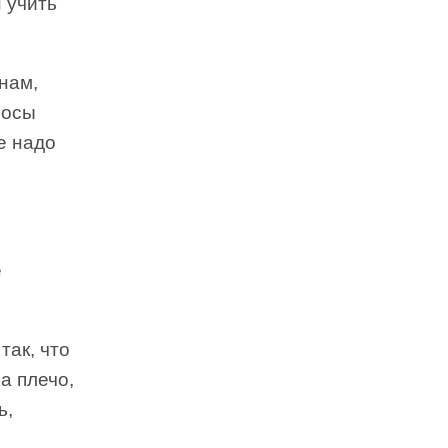
 учить
нам,
лосы
е надо
е
так, что
а плечо,
ь,