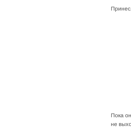
Принесл
Пока о
не выхо