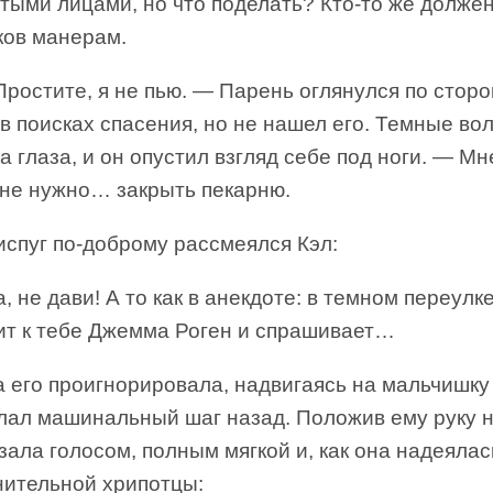
тыми лицами, но что поделать? Кто-то же должен
ков манерам.
ростите, я не пью. — Парень оглянулся по сторо
в поисках спасения, но не нашел его. Темные во
а глаза, и он опустил взгляд себе под ноги. — Мн
Мне нужно… закрыть пекарню.
испуг по-доброму рассмеялся Кэл:
, не дави! А то как в анекдоте: в темном переулк
ит к тебе Джемма Роген и спрашивает…
его проигнорировала, надвигаясь на мальчишку 
лал машинальный шаг назад. Положив ему руку н
зала голосом, полным мягкой и, как она надеялас
нительной хрипотцы: