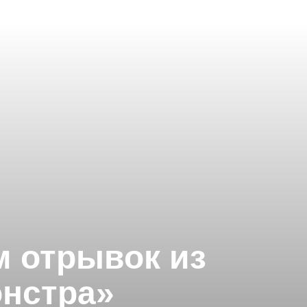
м отрывок из
онстра»