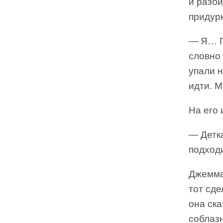
и разби
придур
— Я… П
словно 
упали н
идти. 
На его 
— Детка
подход
Джемма 
тот сде
она ска
соблаз