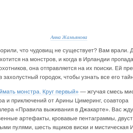
Анна Жамьянова
ворили, что чудовищ не существует? Вам врали.
хотится на монстров, и когда в Ирландии пропад
охотников, она отправляется на их поиски. Ей пр
в захолустный городок, чтобы узнать все его тай
ймать монстра. Круг первый»
— жгучая смесь мис
ра и приключений от Арины Цимеринг, соавтора
ллера «Правила выживания в Джакарте». Вас жду
венные артефакты, кровавые пентаграммы, двуст
ыми пулями, шесть ящиков виски и мистическая 