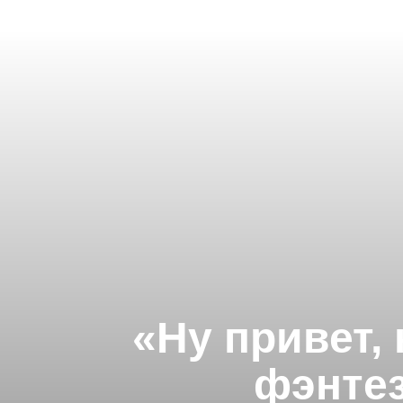
«Ну привет,
фэнтез