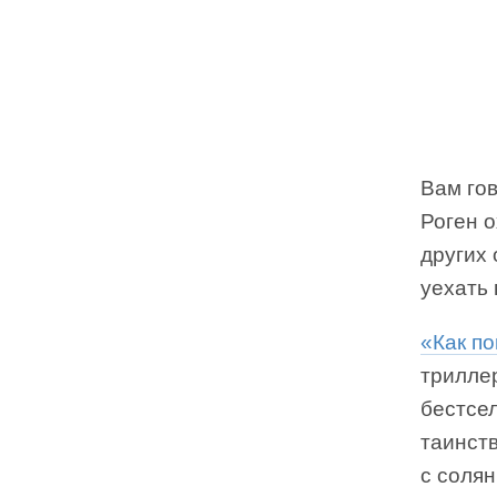
Вам го
Роген о
других 
уехать 
«Как по
трилле
бестсе
таинст
с солян