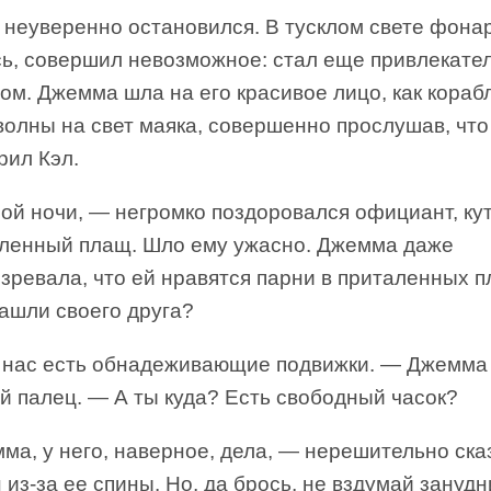
 неуверенно остановился. В тусклом свете фонар
сь, совершил невозможное: стал еще привлекате
ом. Джемма шла на его красивое лицо, как кораб
волны на свет маяка, совершенно прослушав, что
рил Кэл.
ой ночи, — негромко поздоровался официант, ку
аленный плащ. Шло ему ужасно. Джемма даже
зревала, что ей нравятся парни в приталенных 
ашли своего друга?
у нас есть обнадеживающие подвижки. — Джемма
й палец. — А ты куда? Есть свободный часок?
ма, у него, наверное, дела, — нерешительно ска
из-за ее спины. Но, да брось, не вздумай занудн