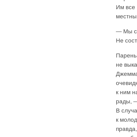
Им все 
местны
— Мы с
Не сос
Парень
не выка
Джемма 
очевидн
к ним н
рады, 
В случа
к моло
правда