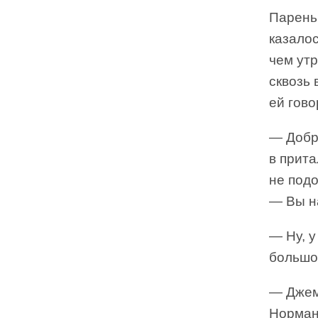
Парень
казало
чем утр
сквозь 
ей гово
— Добр
в прит
не подо
— Вы н
— Ну, 
большо
— Джем
Норман 