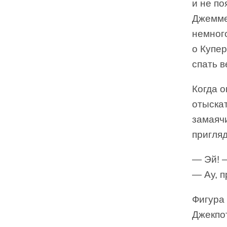
и не по
Джемме 
немного
о Купер
спать в
Когда 
отыскат
замаяч
пригляд
— Эй! —
— Ау, п
Фигура 
Джекпот