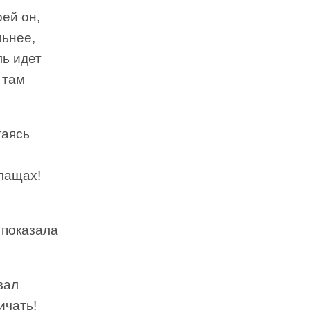
ей он,
льнее,
ль идет
 там
таясь
плащах!
 показала
зал
ичать!