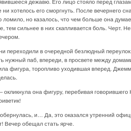
явившееся дежавю. Его лицо стояло перед глазам
ни хотелось его сморгнуть. После вечернего сна
 ломило, но казалось, что чем больше она думае
е, тем сильнее в них скапливается боль. Черт. Н
ечером.
они переходили в очередной безлюдный переулок
ь нужный паб, впереди, в просвете между домам
ила фигура, торопливо уходившая вперед. Джем
елась.
 окликнула она фигуру, перебивая говорившего 
риветик!
обернулась, и… Да, это оказался утренний офиц
! Вечер обещал стать ярче.