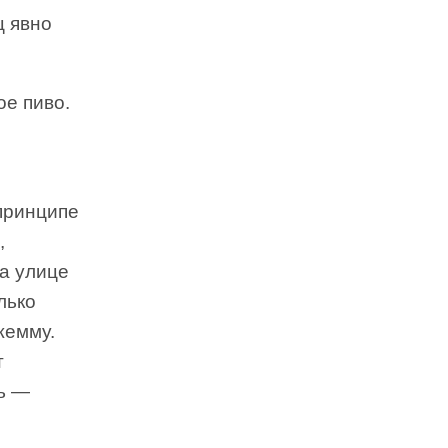
ц явно
е пиво.
 принципе
,
на улице
лько
жемму.
т
ь —