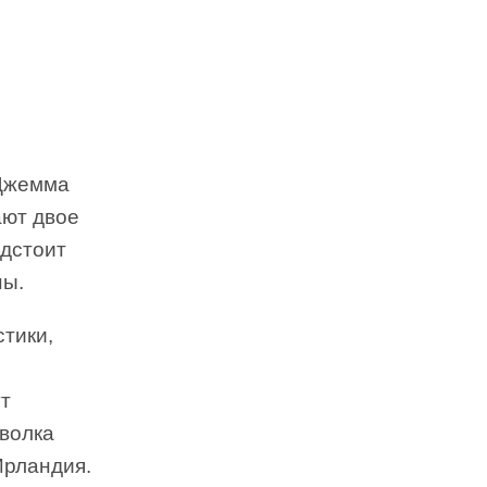
 Джемма
ают двое
едстоит
ны.
тики,
т
волка
Ирландия.