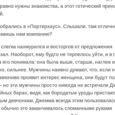
равно нужны знакомства, а этот готический прин
й.
обрались в «Портерхаус». Слышали, там отлично
тавишь нам компанию?
 слегка нахмурился и восторгов от предложения
зал. Наоборот, ему будто не терпелось уйти, и в
его понимала: она была выше, старше, наглее и
о, сильнее. Мужчины наивно думают, что, если 
авязчиво проявит интерес женщина, они будут то
— но эти мужчины просто никогда не встречали Д
йных барах, видя, как бородатые уроды пристаю
дым девчонкам, Джемма всегда этим пользовалас
, обычно это заканчивалось сломанными руками