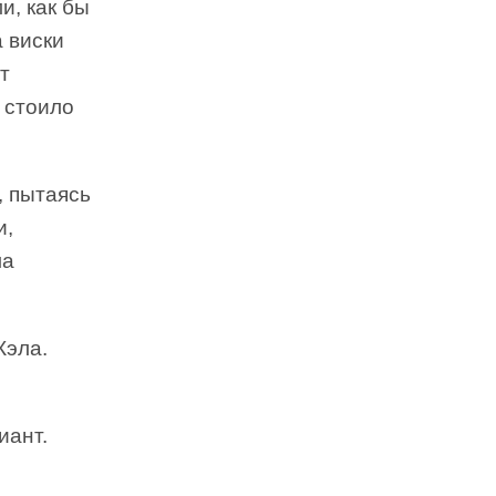
и, как бы
 виски
т
е стоило
, пытаясь
и,
ма
Кэла.
иант.