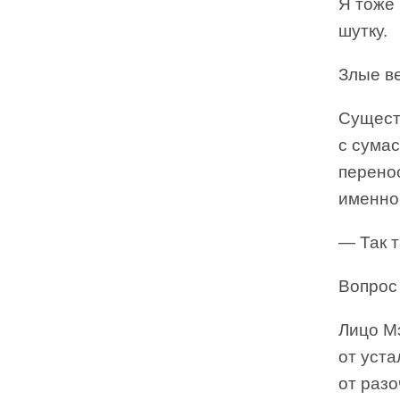
Я тоже 
шутку.
Злые в
Существ
с сумас
перенос
именно
— Так т
Вопрос
Лицо Мэ
от уста
от раз