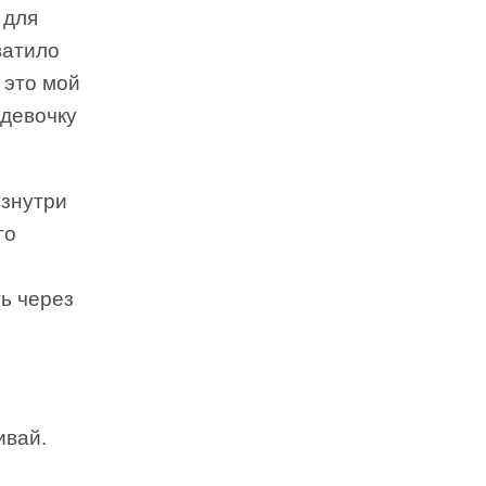
 для
ватило
 это мой
 девочку
Изнутри
го
ть через
ивай.