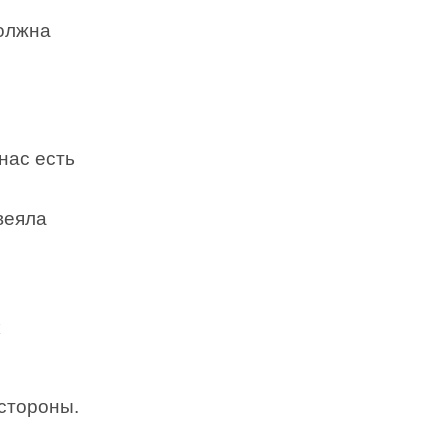
должна
нас есть
веяла
стороны.