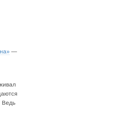
она»
—
аживал
щаются
? Ведь