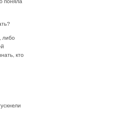
о поняла
ать?
, либо
ей
нать, кто
тускнели