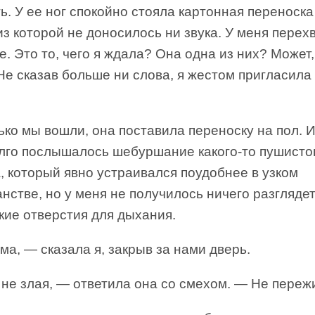
ь. У ее ног спокойно стояла картонная переноска
из которой не доносилось ни звука. У меня перех
. Это то, чего я ждала? Она одна из них? Может,
е сказав больше ни слова, я жестом пригласила
ько мы вошли, она поставила переноску на пол. 
лго послышалось шебуршание какого-то пушисто
, который явно устраивался поудобнее в узком
нстве, но у меня не получилось ничего разгляде
кие отверстия для дыхания.
а, — сказала я, закрыв за нами дверь.
не злая, — ответила она со смехом. — Не переж