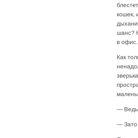
блестет
кошек, 
дыхание
шанс? Н
в офис.
Как тол
ненадо
зверька
простра
малень
— Ведьм
— Зато 