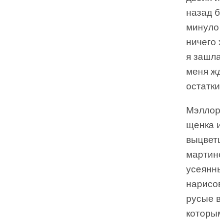
назад б
минуло 
ничего 
я зашла
меня жд
остатки
Мэллор
щенка и
выцвет
мартинс
усеянн
нарисо
русые в
которы