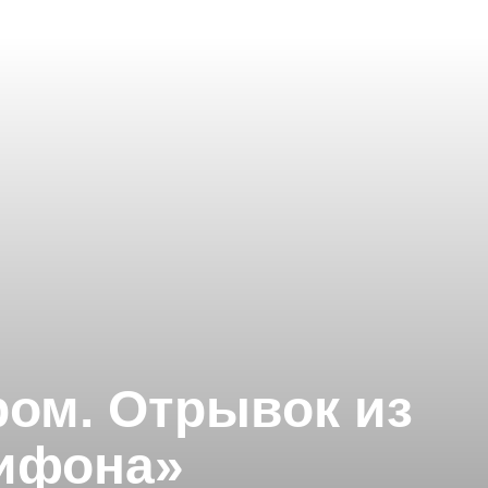
ром. Отрывок из
рифона»