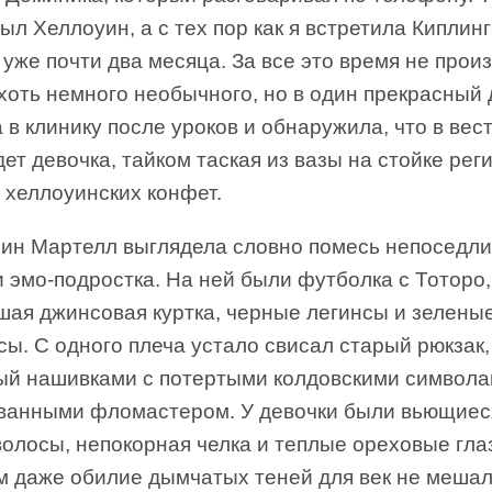
ыл Хеллоуин, а с тех пор как я встретила Киплинг
уже почти два месяца. За все это время не прои
хоть немного необычного, но в один прекрасный 
 в клинику после уроков и обнаружила, что в ве
ет девочка, тайком таская из вазы на стойке рег
 хеллоуинских конфет.
ин Мартелл выглядела словно помесь непоседли
 эмо-подростка. На ней были футболка с Тоторо,
шая джинсовая куртка, черные легинсы и зелены
ы. С одного плеча устало свисал старый рюкзак,
ый нашивками с потертыми колдовскими символа
ванными фломастером. У девочки были вьющиеся
олосы, непокорная челка и теплые ореховые гла
м даже обилие дымчатых теней для век не мешал