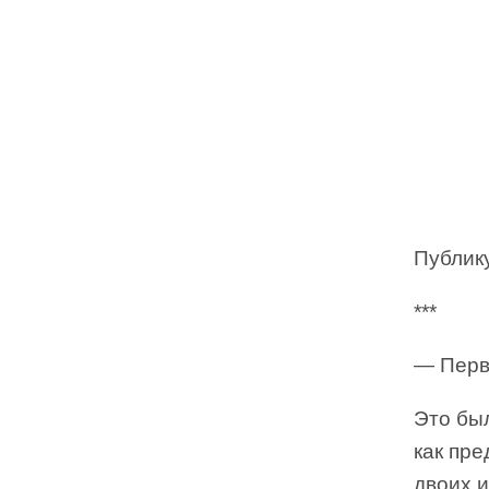
Публику
***
— Первы
Это был
как пре
двоих и