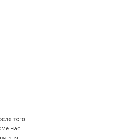
осле того
оме нас
ри дня