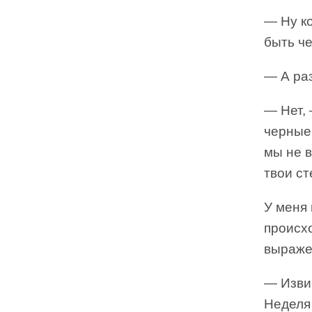
— Ну к
быть че
— А ра
— Нет, 
черные 
мы не в
твои с
У меня 
происхо
выраже
— Изви
Неделя 