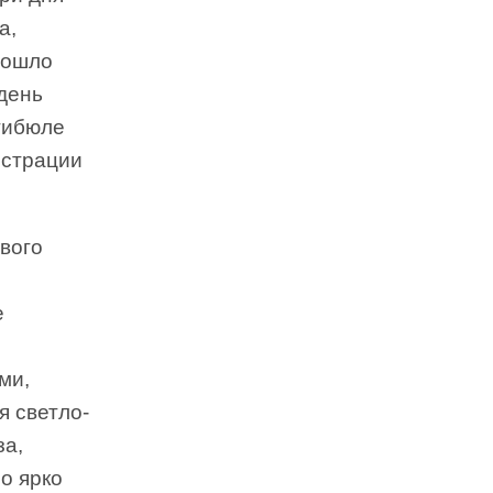
а,
зошло
день
стибюле
истрации
вого
е
ми,
 светло-
за,
о ярко