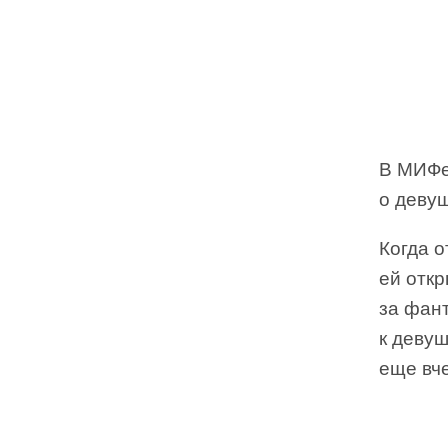
В МИФе
о девуш
Когда 
ей отк
за фан
к девуш
еще вч