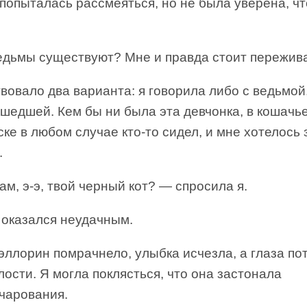
попыталась рассмеяться, но не была уверена, чт
едьмы существуют? Мне и правда стоит пережив
овало два варианта: я говорила либо с ведьмой
шедшей. Кем бы ни была эта девчонка, в кошачь
ке в любом случае кто-то сидел, и мне хотелось з
.
ам, э-э, твой черный кот? — спросила я.
 оказался неудачным.
ллорин помрачнело, улыбка исчезла, а глаза по
лости. Я могла поклясться, что она застонала
очарования.