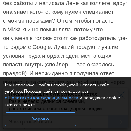
без работы и написала Лене как коллеге, вдруг
она знает кого-то, кому нужен специалист
с моими навыками? О том, чтобы попасть
в МИФ, я и не помышляла, потому что
он у меня в голове стоит как работодатель где-
то рядом с Google. Лучший продукт, лучшие
условия труда и орда людей, мечтающих
попасть внутрь (спойлер — все оказалось
правдой). И неожиданно я получила ответ
примерно такого содержания: «Наташа, через
Мы используем файлы cookie, чтобы сделать сайт
3 дня у нас откроется вакансия». И понеслось:
удобнее. Посещая сайт, вы соглашаетесь
Письма о ваших суперспособностях
с Политикой конфиденциальности
и передачей cookie
собеседования, тестовое, скрещенные пальцы
Раз в неделю делимся советами,
третьим лицам
на всех конечностях. Что-то из этого
рассказываем о новинках, дарим скидки
сработало, и весной 2023-го я получила
Хорошо
долгожданное сообщение с сердечками