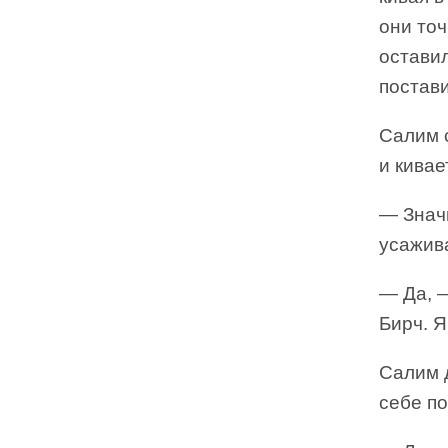
они то
остави
постав
Салим с
и кивае
— Значи
усажива
— Да, 
Бирч. Я
Салим 
себе по