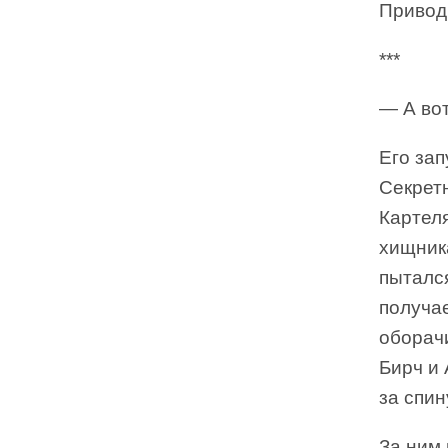
Приводи
***
— А вот
Его зап
Секрет
Картеля
хищника
пытался
получае
оборачи
Бирч и 
за спин
За ним 