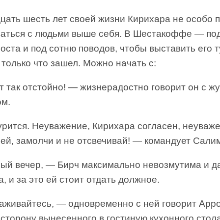
цать шесть лет своей жизни Кирихара не особо 
ваться с людьми выше себя. В Шестакоффе — по
оста и под сотню поводов, чтобы выставить его т
 только что зашел. Можно начать с:
т так отстойно! — жизнерадостно говорит он с ж
ом.
урится. Неуважение, Кирихара согласен, неуваже
ей, замолчи и не отсвечивай! — командует Сали
ый вечер, — Бирч максимально невозмутима и д
, и за это ей стоит отдать должное.
аживайтесь, — одновременно с ней говорит Арро
 сторону вынесенного в гостиную кухонного стол