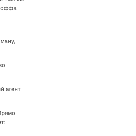
акоффа
рману,
во
й агент
Прямо
т: