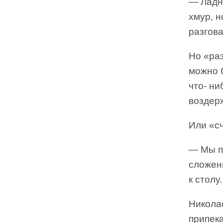
— Ладн
хмур, н
разгова
Но «ра
можно 
что- н
воздер
Или «сч
— Мы п
сложенн
к столу.
Николас
припека