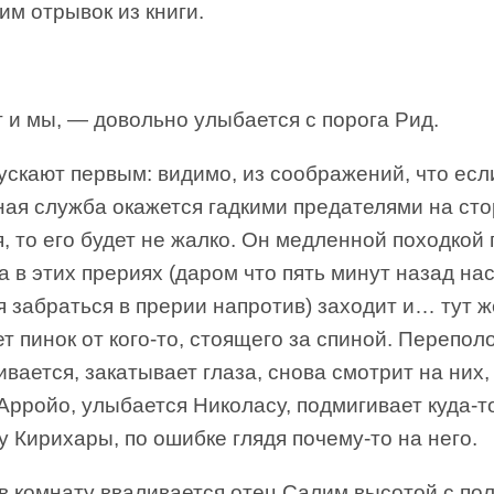
м отрывок из книги.
 и мы, — довольно улыбается с порога Рид.
ускают первым: видимо, из соображений, что есл
ная служба окажется гадкими предателями на ст
, то его будет не жалко. Он медленной походкой 
 в этих прериях (даром что пять минут назад на
 забраться в прерии напротив) заходит и… тут ж
т пинок от кого-то, стоящего за спиной. Перепо
вается, закатывает глаза, снова смотрит на них,
Арройо, улыбается Николасу, подмигивает куда-т
у Кирихары, по ошибке глядя почему-то на него.
в комнату вваливается отец Салим высотой с по