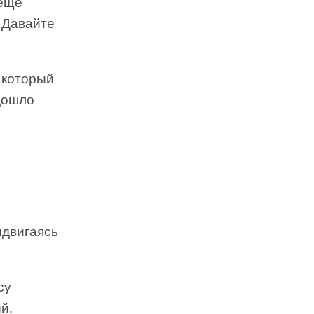
 еще
 Давайте
 который
дошло
идвигаясь
су
й.