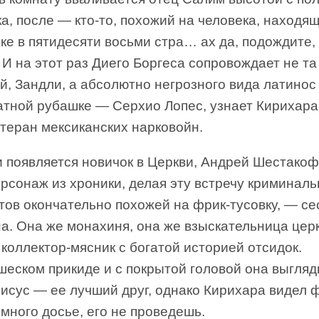
а, после — кто-то, похожий на человека, находя
ке в пятидесяти восьми стра… ах да, подождите,
 И на этот раз Диего Боргеса сопровождает не т
й, Зандли, а абсолютно негрозного вида латинос
ратной рубашке — Серхио Лопес, узнает Кирихара
теран мексиканских нарковойн.
и появляется новичок в Церкви, Андрей Шестако
рсонаж из хроники, делая эту встречу криминал
тов окончательно похожей на фрик-тусовку, — се
а. Она же монахиня, она же взыскательница цер
 коллектор-мясник с богатой историей отсидок.
еском прикиде и с покрытой головой она выгляди
исус — ее лучший друг, однако Кирихара видел 
много досье, его не проведешь.