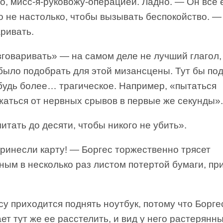
о, мисс-я-руковожу-операцией. Ладно. — Он все
о не настолько, чтобы вызывать беспокойство. —
ривать.
зговаривать» — на самом деле не лучший глагол,
было подобрать для этой мизансцены. Тут бы по
ибудь более… трагическое. Например, «пытаться
жаться от нервных срывов в первые же секунды».
итать до десяти, чтобы никого не убить».
ринесли карту! — Боргес торжественно трясет
ым в несколько раз листом потертой бумаги, пр
у приходится поднять ноутбук, потому что Борге
ет тут же ее расстелить, и вид у него растерянны