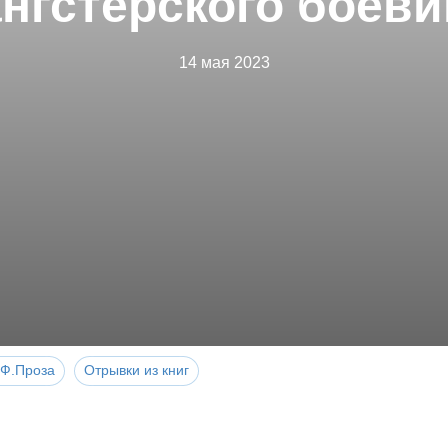
ангстерского боеви
14 мая 2023
Ф.Проза
Отрывки из книг