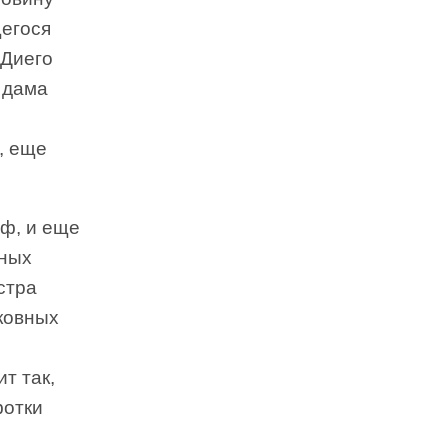
щегося
 Диего
а дама
, еще
фф, и еще
ьных
стра
ковных
т так,
фотки