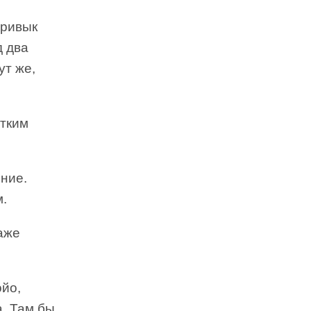
привык
д два
ут же,
утким
ние.
м.
аже
йо,
а. Там бы