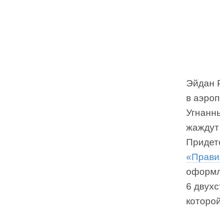
Эйдан Р
в аэро
Угнанны
жаждут 
Придетс
«Прави
оформл
6 двухс
которо