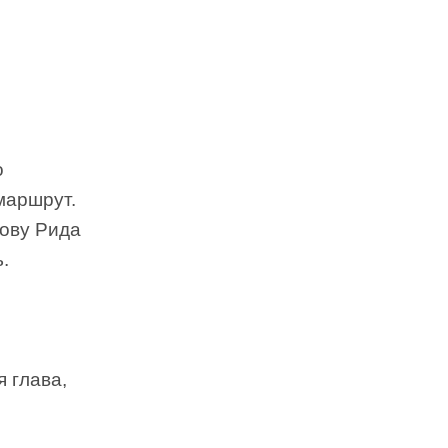
о
маршрут.
лову Рида
.
 глава,