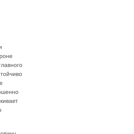
и
ороне
главного
стойчиво
е
лошенно
 кивает
о
ловину