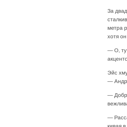
За двад
сталки
метра р
хотя он
— О, ту
акцент
Эйс хм
— Андр
— Добр
вежлива
— Расс
кивая в