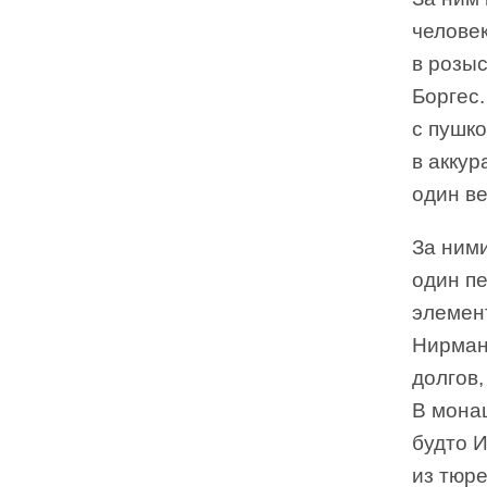
человек
в розыс
Боргес.
с пушко
в акку
один ве
За ним
один пе
элемен
Нирман
долгов,
В монаш
будто И
из тюре