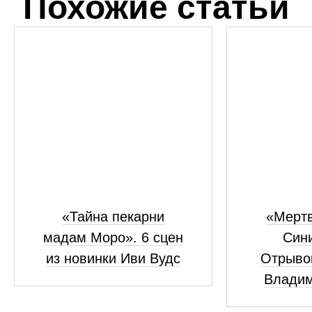
Похожие статьи
«Тайна пекарни
«Мертв
мадам Моро». 6 сцен
Сини
из новинки Иви Вудс
Отрывок
Владим