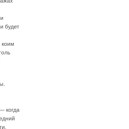
тажах
ти
и будет
 коим
толь
т
ы.
 — когда
ледний
ти.