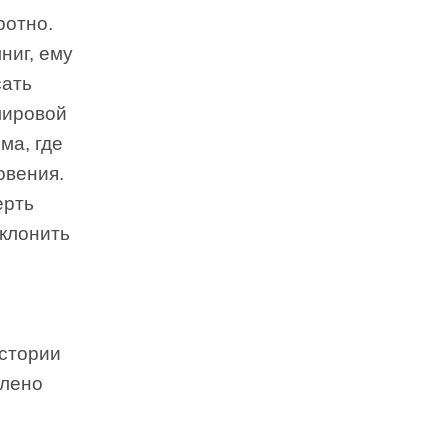
ротно.
ниг, ему
сать
мировой
ма, где
овения.
ерть
склонить
истории
влено