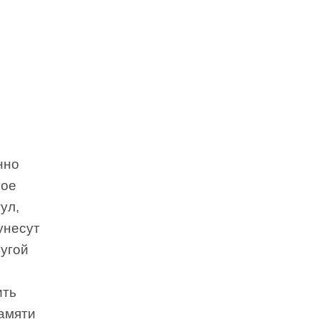
нно
мое
ул,
 унесут
ругой
ить
памяти