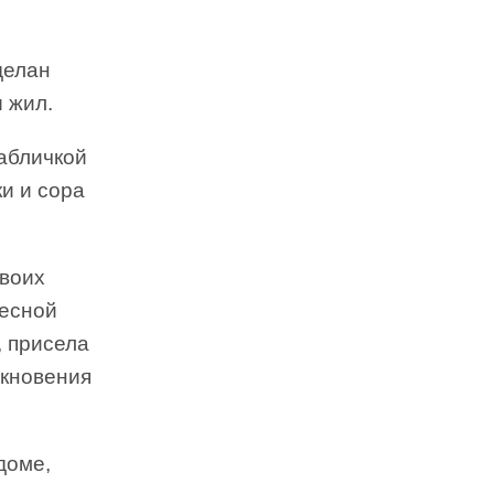
делан
ы жил.
табличкой
ки и сора
твоих
весной
, присела
ткновения
доме,