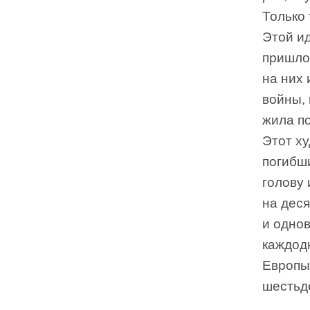
Только 
Этой и
пришло 
на них
войны, 
жила по
Этот х
погибш
голову 
на дес
и одно
каждод
Европы.
шестьд