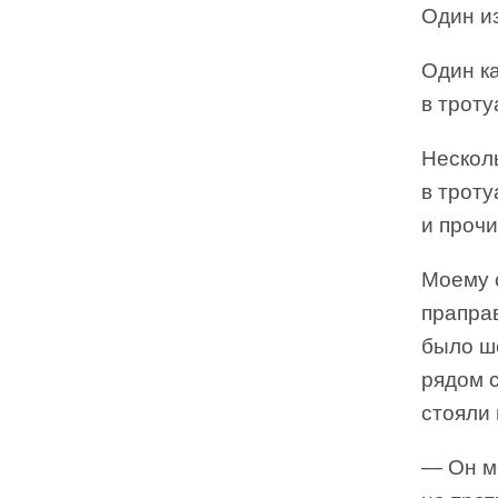
Один из
Один ка
в троту
Несколь
в троту
и проч
Моему с
праправ
было ш
рядом с
стояли 
— Он мо