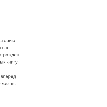
историю
ы все
агражден
ык книгу
 вперед
 жизнь,