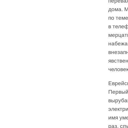
перевал
дома. 
по теме
в телеф
мерцать
набежа
внезапн
явствен
человек
Еврейск
Первый
вырубаю
электри
имя ум
раз, сп