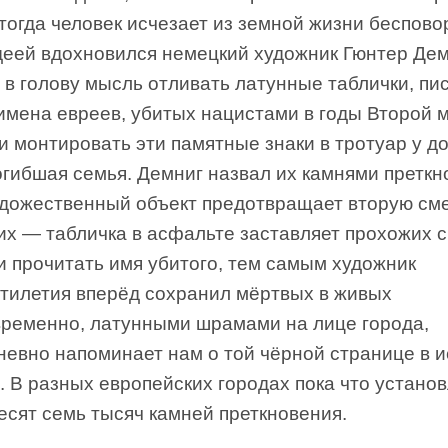
тогда человек исчезает из земной жизни беспово
деей вдохновился немецкий художник Гюнтер Дем
в голову мысль отливать латунные таблички, пи
 имена евреев, убитых нацистами в годы Второй 
и монтировать эти памятные знаки в тротуар у до
гибшая семья. Демниг назвал их камнями преткн
удожественный объект предотвращает вторую см
их — табличка в асфальте заставляет прохожих 
и прочитать имя убитого, тем самым художник
ятилетия вперёд сохранил мёртвых в живых
временно, латунными шрамами на лице города,
невно напоминает нам о той чёрной странице в 
 В разных европейских городах пока что устано
есят семь тысяч камней преткновения.