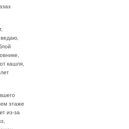
азах
,
 ведаю,
блой
ловнике,
от кашля,
 лет
евшего
нем этаже
ет из-за
з,