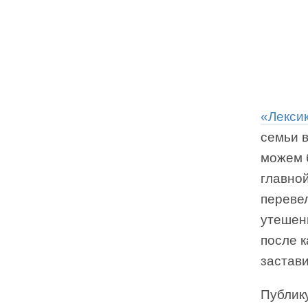
«Лексик
семьи в
можем 
главной
перевел
утешени
после 
застави
Публик