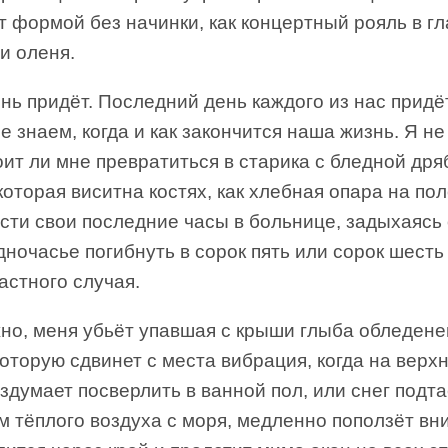
т формой без начинки, как концертный рояль в гл
и оленя.
нь придёт. Последний день каждого из нас придёт
е знаем, когда и как закончится наша жизнь. Я не
ит ли мне превратиться в старика с бледной дря
которая виситна костях, как хлебная опара на по
сти свои последние часы в больнице, задыхаясь 
дночасье погибнуть в сорок пять или сорок шесть
астного случая.
но, меня убьёт упавшая с крыши глыба обледен
которую сдвинет с места вибрация, когда на верх
вздумает посверлить в ванной пол, или снег подта
 тёплого воздуха с моря, медленно поползёт вни