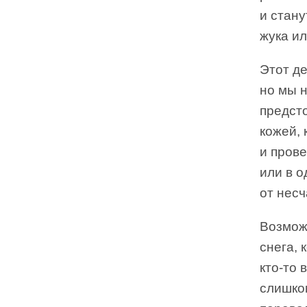
и стану
жука ил
Этот де
но мы н
предсто
кожей, 
и прове
или в о
от несч
Возмож
снега, 
кто-то 
слишком