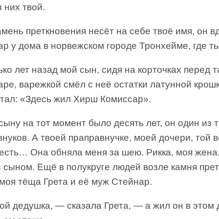
 них твой.
мень преткновения несёт на себе твоё имя, он в
ар у дома в норвежском городе Тронхейме, где т
ко лет назад мой сын, сидя на корточках перед 
аре, варежкой смёл с неё остатки латунной крош
итал: «Здесь жил Хирш Комиссар».
ыну на тот момент было десять лет, он один из 
нуков. А твоей праправнучке, моей дочери, той 
есть… Она обняла меня за шею. Рикка, моя жена
 сыном. Ещё в полукруге людей возле камня пре
моя тёща Грета и её муж Стейнар.
й дедушка, — сказала Грета, — а жил он в этом 