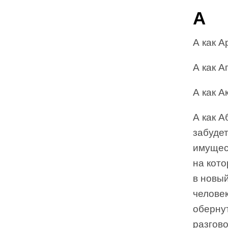
А
А как А
A как А
А как А
A как А
забуде
имущест
на кото
в новый
человек
обернут
разгов