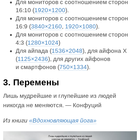
Для мониторов с соотношением сторон
16:10 (
1920×1200
).
Для мониторов с соотношением сторон
16:9 (
3840×2160
,
1920×1080
).
Для мониторов с соотношением сторон
4:3 (
1280×1024
)
Для айпада (
1536×2048
), для айфона X
(
1125×2436
), для других айфонов
и смартфонов (
750×1334
).
3. Перемены
Лишь мудрейшие и глупейшие из людей
никогда не меняются. — Конфуций
Из книги
«Вдохновляющая йога»