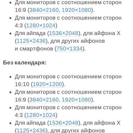
Для мониторов с соотношением сторон
16:9 (
3840×2160
,
1920×1080
).
Для мониторов с соотношением сторон
4:3 (
1280×1024
)
Для айпада (
1536×2048
), для айфона X
(
1125×2436
), для других айфонов
и смартфонов (
750×1334
).
Без календаря:
Для мониторов с соотношением сторон
16:10 (
1920×1200
).
Для мониторов с соотношением сторон
16:9 (
3840×2160
,
1920×1080
).
Для мониторов с соотношением сторон
4:3 (
1280×1024
)
Для айпада (
1536×2048
), для айфона X
(
1125×2436
), для других айфонов