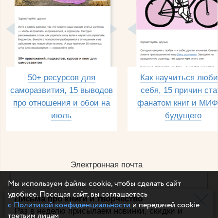
50+ ресурсов для
Как научиться люби
саморазвития, 15 выводов
себя, 15 причин ста
про отношения и обои на
фанатом книг и МИФ
июль
будущего
Электронная почта
Мы используем файлы cookie, чтобы сделать сайт
удобнее. Посещая сайт, вы соглашаетесь
Письма про книги и творчество
Например, dulsineya@gmail.com
с Политикой конфиденциальности
и передачей cookie
Без спама и смс
Раз в неделю присылаем новинки, скидки и
третьим лицам