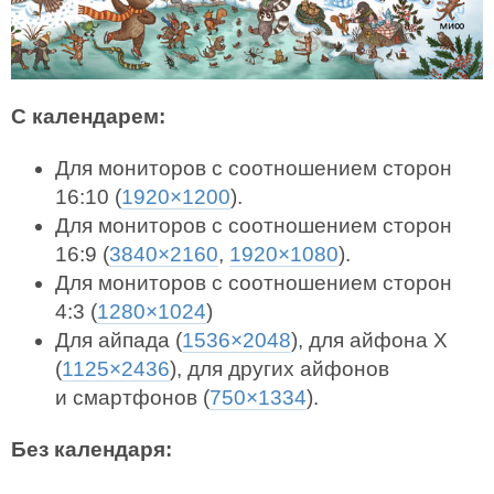
С календарем:
Для мониторов с соотношением сторон
16:10 (
1920×1200
).
Для мониторов с соотношением сторон
16:9 (
3840×2160
,
1920×1080
).
Для мониторов с соотношением сторон
4:3 (
1280×1024
)
Для айпада (
1536×2048
), для айфона X
(
1125×2436
), для других айфонов
и смартфонов (
750×1334
).
Без календаря: