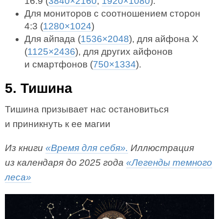
16:9 (
3840×2160
,
1920×1080
).
Для мониторов с соотношением сторон
4:3 (
1280×1024
)
Для айпада (
1536×2048
), для айфона X
(
1125×2436
), для других айфонов
и смартфонов (
750×1334
).
5. Тишина
Тишина призывает нас остановиться
и приникнуть к ее магии
Из книги
«Время для себя».
Иллюстрация
из календаря до 2025 года
«Легенды темного
леса»