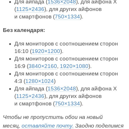
Для айпада (
1536×2048
), для айфона X
(
1125×2436
), для других айфонов
и смартфонов (
750×1334
).
Без календаря:
Для мониторов с соотношением сторон
16:10 (
1920×1200
).
Для мониторов с соотношением сторон
16:9 (
3840×2160
,
1920×1080
).
Для мониторов с соотношением сторон
4:3 (
1280×1024
)
Для айпада (
1536×2048
), для айфона X
(
1125×2436
), для других айфонов
и смартфонов (
750×1334
).
Чтобы не пропустить обои на новый
месяц,
оставляйте почту.
Заодно поделимся