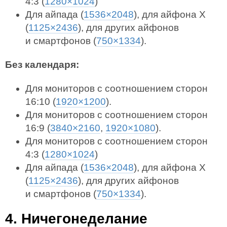
4:3 (
1280×1024
)
Для айпада (
1536×2048
), для айфона X
(
1125×2436
), для других айфонов
и смартфонов (
750×1334
).
Без календаря:
Для мониторов с соотношением сторон
16:10 (
1920×1200
).
Для мониторов с соотношением сторон
16:9 (
3840×2160
,
1920×1080
).
Для мониторов с соотношением сторон
4:3 (
1280×1024
)
Для айпада (
1536×2048
), для айфона X
(
1125×2436
), для других айфонов
и смартфонов (
750×1334
).
4. Ничегонеделание