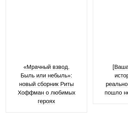
«Мрачный взвод.
[Ваш
Быль или небыль»:
исто
новый сборник Риты
реально
Хоффман о любимых
пошло н
героях