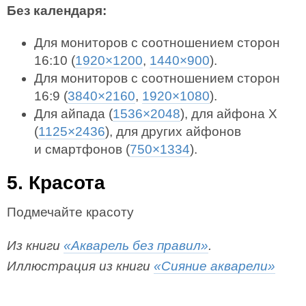
Без календаря:
Для мониторов с соотношением сторон
16:10 (
1920×1200
,
1440×900
).
Для мониторов с соотношением сторон
16:9 (
3840×2160
,
1920×1080
).
Для айпада (
1536×2048
), для айфона X
(
1125×2436
), для других айфонов
и смартфонов (
750×1334
).
5. Красота
Подмечайте красоту
Из книги
«Акварель без правил»
.
Иллюстрация из книги
«Сияние акварели»