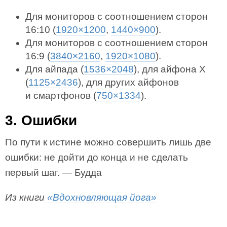
Для мониторов с соотношением сторон
16:10 (
1920×1200
,
1440×900
).
Для мониторов с соотношением сторон
16:9 (
3840×2160
,
1920×1080
).
Для айпада (
1536×2048
), для айфона X
(
1125×2436
), для других айфонов
и смартфонов (
750×1334
).
3. Ошибки
По пути к истине можно совершить лишь две
ошибки: не дойти до конца и не сделать
первый шаг. — Будда
Из книги
«Вдохновляющая йога»