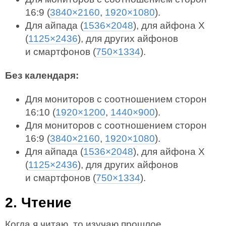
16:9 (
3840×2160
,
1920×1080
).
Для айпада (
1536×2048
), для айфона X
(
1125×2436
), для других айфонов
и смартфонов (
750×1334
).
Без календаря:
Для мониторов с соотношением сторон
16:10 (
1920×1200
,
1440×900
).
Для мониторов с соотношением сторон
16:9 (
3840×2160
,
1920×1080
).
Для айпада (
1536×2048
), для айфона X
(
1125×2436
), для других айфонов
и смартфонов (
750×1334
).
2. Чтение
Когда я читаю, то изучаю прошлое,