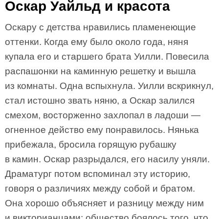
Оскар Уайльд и красота
Оскару с детства нравились пламенеющие
оттенки. Когда ему было около года, няня
купала его и старшего брата Уилли. Повесила
распашонки на каминную решетку и вышла
из комнаты. Одна вспыхнула. Уилли вскрикнул,
стал истошно звать няню, а Оскар залился
смехом, восторженно захлопал в ладоши —
огненное действо ему понравилось. Нянька
прибежала, бросила горящую рубашку
в камин. Оскар разрыдался, его насилу уняли.
Драматург потом вспоминал эту историю,
говоря о различиях между собой и братом.
Она хорошо объясняет и разницу между ним
и викторианцами: общество боялось того, что