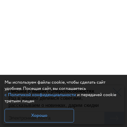
Мы используем файлы cookie, чтобы сделать сайт
удобнее. Посещая сайт, вы соглашаетесь
Письма о ваших суперспособностях
с Политикой конфиденциальности
и передачей cookie
Раз в неделю делимся советами,
третьим лицам
рассказываем о новинках, дарим скидки
Статья о Майе Плисецкой с фотографиями Ричарда
Хорошо
Аведона. Журнал Vogue USA, 1966 г.