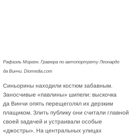
Рафаэль Морген. Гравюра по автопортрету Леонардо
да Винчи. Diomedia.com
Синьорины находили костюм забавным.
Заносчивые «павлины» шипели: выскочка
да Винчи опять перещеголял их дерзким
плащиком. Злить публику они считали главной
своей задачей и устраивали особые
«джостры». На центральных улицах