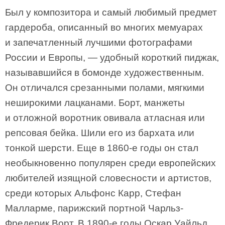
Был у композитора и самый любимый предмет
гардероба, описанный во многих мемуарах
и запечатленный лучшими фотографами
России и Европы, — удобный короткий пиджак,
называвшийся в бомонде художественным.
Он отличался срезанными полами, мягкими
неширокими лацканами. Борт, манжеты
и отложной воротник овивала атласная или
репсовая бейка. Шили его из бархата или
тонкой шерсти. Еще в 1860-е годы он стал
необыкновенно популярен среди европейских
любителей изящной словесности и артистов,
среди которых Альфонс Карр, Стефан
Малларме, парижский портной Чарльз-
Фредерик Ворт. В 1890-е годы Оскар Уайльд