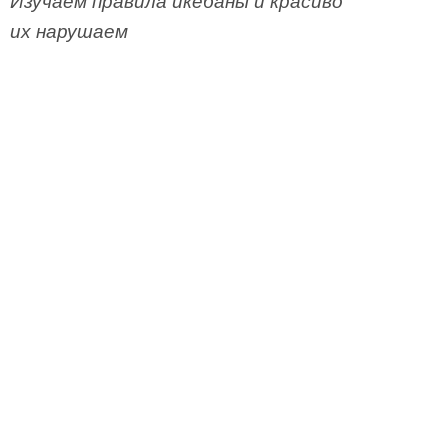
Изучаем правила икебаны и красиво
их нарушаем