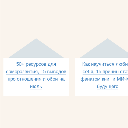
50+ ресурсов для
Как научиться люби
саморазвития, 15 выводов
себя, 15 причин ста
про отношения и обои на
фанатом книг и МИФ
июль
будущего