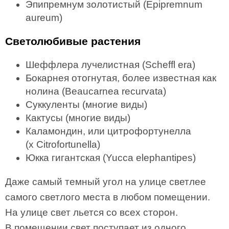
Эпипремнум золотистый (Epipremnum
aureum)
Светолюбивые растения
Шеффлера лучелистная (Scheffl era)
Бокарнея отогнутая, более известная как
нолина (Beaucarnea recurvata)
Суккуленты (многие виды)
Кактусы (многие виды)
Каламондин, или цитрофортунелла
(х Citrofortunella)
Юкка гигантская (Yucca elephantipes)
Даже самый темный угол на улице светлее
самого светлого места в любом помещении.
На улице свет льется со всех сторон.
В помещении свет поступает из одного