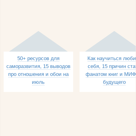
50+ ресурсов для
Как научиться люби
саморазвития, 15 выводов
себя, 15 причин ста
про отношения и обои на
фанатом книг и МИФ
июль
будущего