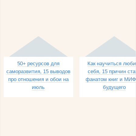
50+ ресурсов для
Как научиться люби
саморазвития, 15 выводов
себя, 15 причин ста
про отношения и обои на
фанатом книг и МИФ
июль
будущего