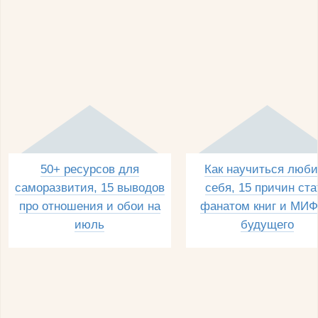
50+ ресурсов для
Как научиться люби
саморазвития, 15 выводов
себя, 15 причин ста
про отношения и обои на
фанатом книг и МИФ
июль
будущего