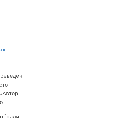
м»
—
ереведен
его
 «Автор
о.
собрали