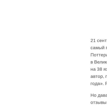
21 сен
самый 
Поттер
в Велик
на 38 я
автор, 
года». 
Но дава
отзывы 