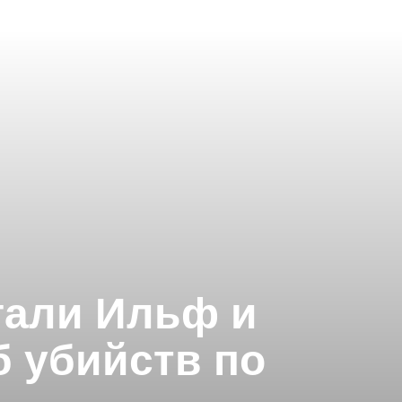
гали Ильф и
б убийств по