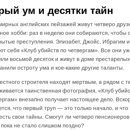
рый ум и десятки тайн
мирных английских пейзажей живут четверо друзе
ное хобби: раз в неделю они собираются, чтобы 
рытые преступления. Элизабет, Джойс, Ибрагим и
т себя «Клуб убийств по четвергам». Все они у
ли восьмой десяток и живут в доме престарелых
анили остроту ума и кое-какие другие таланты.
естного строителя находят мертвым, а рядом с т
живается таинственная фотография, «Клуб убий
ергам» внезапно получает настоящее дело. Вско
тся, что первый труп — это только начало, и что
есть свои тайны. Смогут ли четверо пенсионеров
 пока не стало слишком поздно?