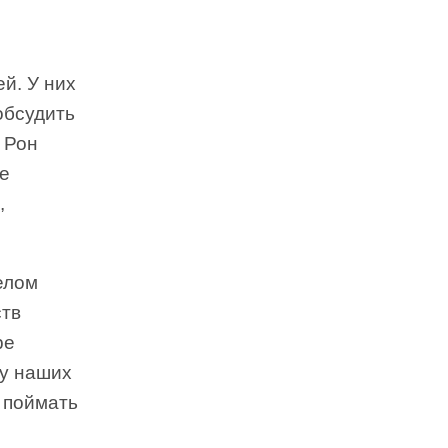
й. У них
обсудить
 Рон
же
,
елом
ств
ре
 у наших
 поймать