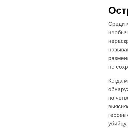
Ост
Среди 
необыч
нераск
называю
разменя
но сохр
Когда м
обнару
по четв
выясняе
героев 
убийцу,