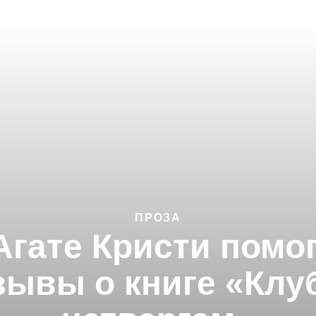
ПРОЗА
 Агате Кристи помо
зывы о книге «Клу