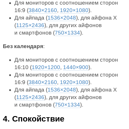
Для мониторов с соотношением сторон
16:9 (
3840×2160
,
1920×1080
).
Для айпада (
1536×2048
), для айфона X
(
1125×2436
), для других айфонов
и смартфонов (
750×1334
).
Без календаря
:
Для мониторов с соотношением сторон
16:10 (
1920×1200
,
1440×900
).
Для мониторов с соотношением сторон
16:9 (
3840×2160
,
1920×1080
).
Для айпада (
1536×2048
), для айфона X
(
1125×2436
), для других айфонов
и смартфонов (
750×1334
).
4. Спокойствие