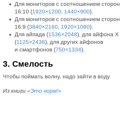
Для мониторов с соотношением сторон
16:10 (
1920×1200
,
1440×900
).
Для мониторов с соотношением сторон
16:9 (
3840×2160
,
1920×1080
).
Для айпада (
1536×2048
), для айфона X
(
1125×2436
), для других айфонов
и смартфонов (
750×1334
).
3. Смелость
Чтобы поймать волну, надо зайти в воду
Из книги
«Это норм!»