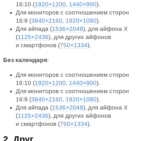
16:10 (
1920×1200
,
1440×900
).
Для мониторов с соотношением сторон
16:9 (
3840×2160
,
1920×1080
).
Для айпада (
1536×2048
), для айфона X
(
1125×2436
), для других айфонов
и смартфонов (
750×1334
).
Без календаря
:
Для мониторов с соотношением сторон
16:10 (
1920×1200
,
1440×900
).
Для мониторов с соотношением сторон
16:9 (
3840×2160
,
1920×1080
).
Для айпада (
1536×2048
), для айфона X
(
1125×2436
), для других айфонов
и смартфонов (
750×1334
).
2. Друг