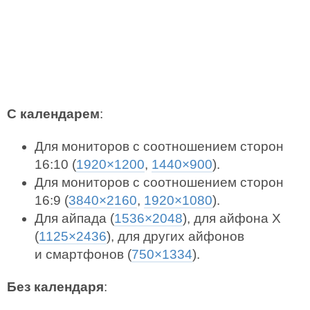
С календарем
:
Для мониторов с соотношением сторон
16:10 (
1920×1200
,
1440×900
).
Для мониторов с соотношением сторон
16:9 (
3840×2160
,
1920×1080
).
Для айпада (
1536×2048
), для айфона X
(
1125×2436
), для других айфонов
и смартфонов (
750×1334
).
Без календаря
: