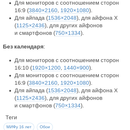
Для мониторов с соотношением сторон
16:9 (
3840×2160
,
1920×1080
).
Для айпада (
1536×2048
), для айфона X
(
1125×2436
), для других айфонов
и смартфонов (
750×1334
).
Без календаря
:
Для мониторов с соотношением сторон
16:10 (
1920×1200
,
1440×900
).
Для мониторов с соотношением сторон
16:9 (
3840×2160
,
1920×1080
).
Для айпада (
1536×2048
), для айфона X
(
1125×2436
), для других айфонов
и смартфонов (
750×1334
).
Теги
МИФу 16 лет
Обои