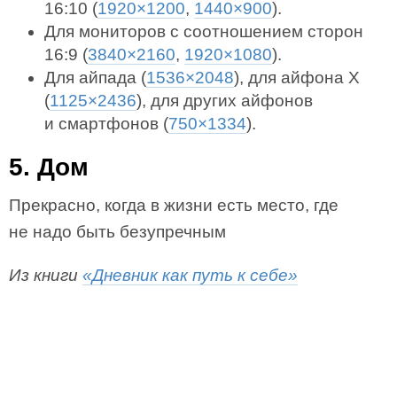
16:10 (
1920×1200
,
1440×900
).
Для мониторов с соотношением сторон
16:9 (
3840×2160
,
1920×1080
).
Для айпада (
1536×2048
), для айфона X
(
1125×2436
), для других айфонов
и смартфонов (
750×1334
).
5. Дом
Прекрасно, когда в жизни есть место, где
не надо быть безупречным
Из книги
«Дневник как путь к себе»