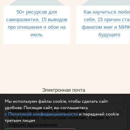
50+ ресурсов для
Как научиться люби
саморазвития, 15 выводов
себя, 15 причин ста
про отношения и обои на
фанатом книг и МИФ
июль
будущего
Электронная почта
Мы используем файлы cookie, чтобы сделать сайт
удобнее. Посещая сайт, вы соглашаетесь
Письма про книги и творчество
Например, dulsineya@gmail.com
с Политикой конфиденциальности
и передачей cookie
Без спама и смс
Раз в неделю присылаем новинки, скидки и
третьим лицам
порцию вдохновения
Подписаться