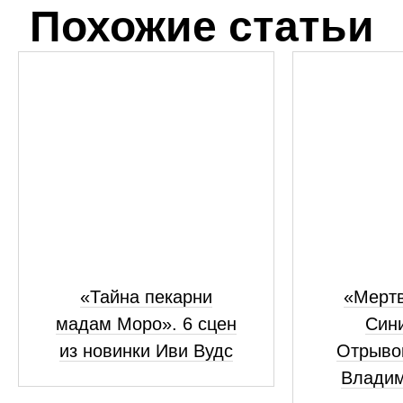
Похожие статьи
«Тайна пекарни
«Мертв
мадам Моро». 6 сцен
Сини
из новинки Иви Вудс
Отрывок
Владим