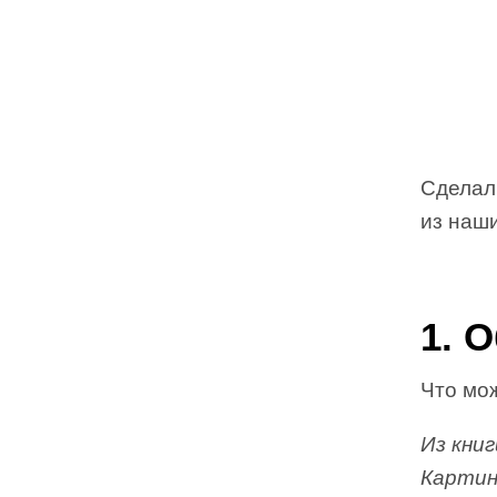
Сделали
из наши
1. 
Что мо
Из кни
Картин