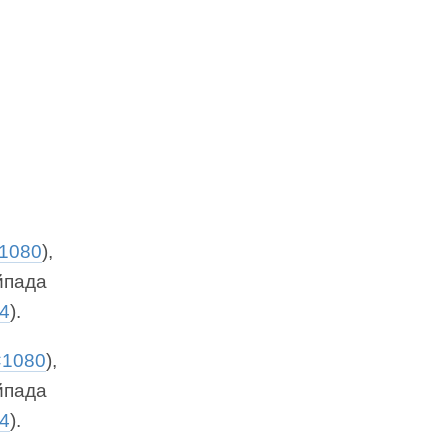
1080
),
айпада
4
).
×1080
),
айпада
4
).