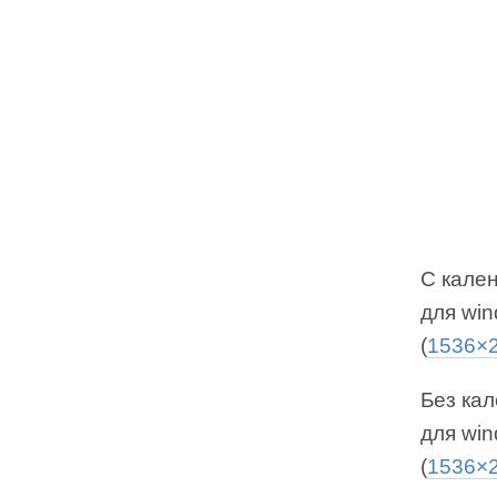
С кален
для win
(
1536×
Без кал
для win
(
1536×