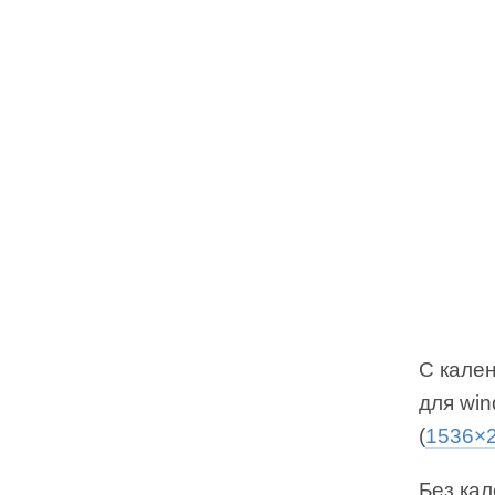
С кален
для win
(
1536×
Без кал