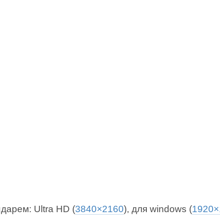
дарем: Ultra HD (
3840×2160
), для windows (
1920×