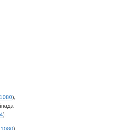
1080
),
айпада
4
).
×1080
),