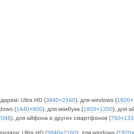
дарем: Ultra HD (
3840×2160
), для windows (
1920×
dows (
1440×900
), для макбука (
1920×1200
), для 
2048
), для айфона и других смартфонов (
750×133
ендаря: Ultra HD (
3840×2160
), для windows (
1920