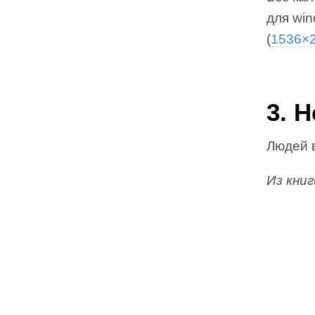
для win
(
1536×
3. 
Людей в
Из кни