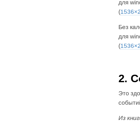
для win
(
1536×
Без кал
для win
(
1536×
2. 
Это зд
событи
Из кни