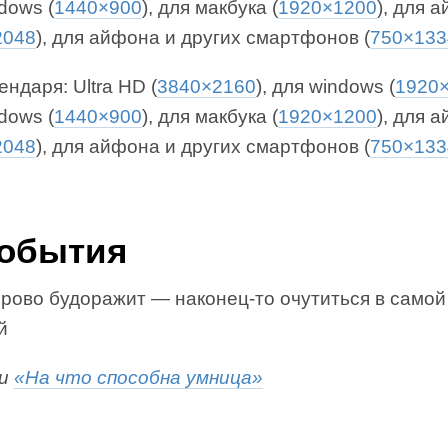
dows (
1440×900
), для макбука (
1920×1200
), для 
2048
), для айфона и других смартфонов (
750×133
ендаря: Ultra HD (
3840×2160
), для windows (
1920
dows (
1440×900
), для макбука (
1920×1200
), для 
2048
), для айфона и других смартфонов (
750×133
События
орово будоражит — наконец-то очутиться в самой
й
ги
«На что способна умница»