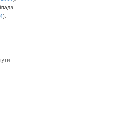
айпада
4
).
пути