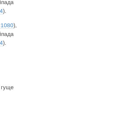
айпада
4
).
×1080
),
айпада
4
).
 гуще