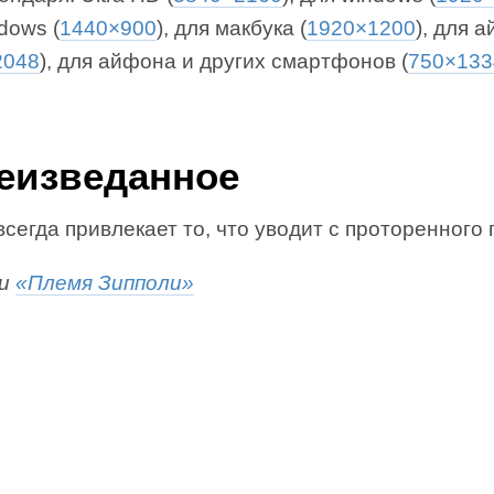
dows (
1440×900
), для макбука (
1920×1200
), для 
2048
), для айфона и других смартфонов (
750×133
Неизведанное
сегда привлекает то, что уводит с проторенного 
ги
«Племя Зипполи»