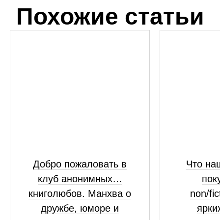
Похожие статьи
Добро пожаловать в
Что на
клуб анонимных…
пок
книголюбов. Манхва о
non/fi
дружбе, юморе и
ярки