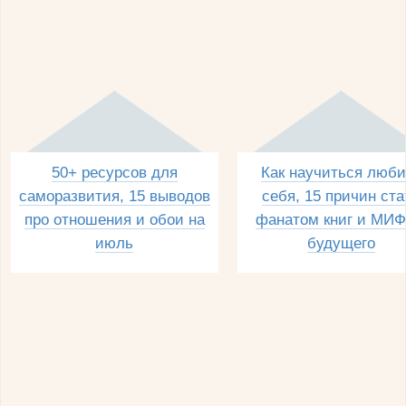
50+ ресурсов для
Как научиться люби
саморазвития, 15 выводов
себя, 15 причин ста
про отношения и обои на
фанатом книг и МИФ
июль
будущего