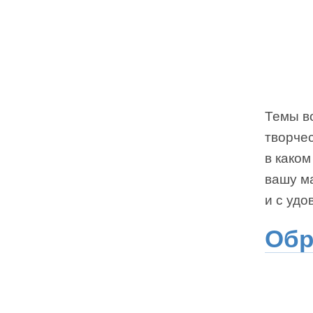
Темы в
творчес
в каком
вашу ма
и с удо
Обр