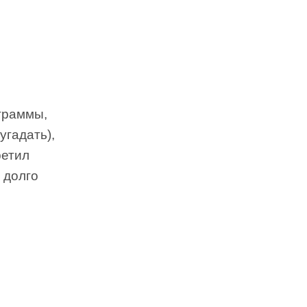
граммы,
угадать),
ретил
 долго