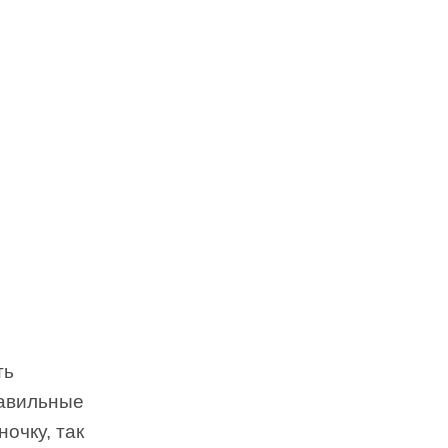
ть
равильные
очку, так