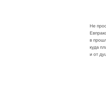
Не прос
Евпрак
в прошл
куда п
и от ду