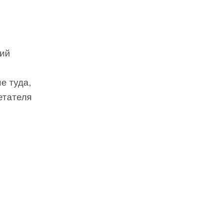
ний
е туда,
етателя