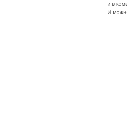
и в ком
И можн