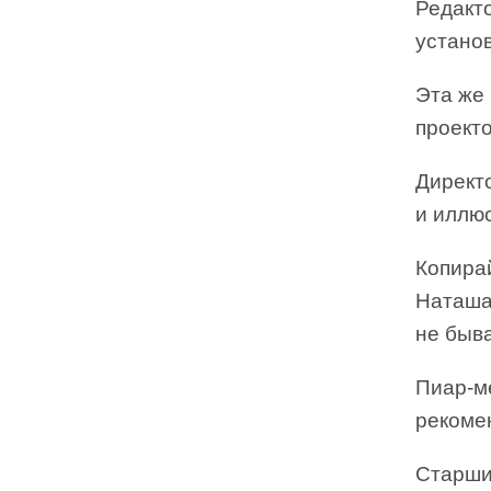
Редакт
установ
Эта же
проекто
Директо
и иллю
Копира
Наташа
не быв
Пиар-м
рекоме
Старши