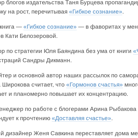
ор блогов издательства Таня Бурцева пропаганди
ку на рост, перечитывая
«Гибкое сознание»
.
 книга —
«Гибкое сознание»
— в фаворитах у ме
в Кати Белозеровой.
р по стратегии Юля Баяндина без ума от книги
«
страций Сандры Дикманн.
йтер и основной автор наших рассылок по самор
 Широкова считает, что
«Гормонов счастья»
мног
ает и планомерно повышает их концентрацию.
енеджер по работе с блогерами Арина Рыбакова
ндует к прочтению
«Доставляя счастье»
.
й дизайнер Женя Савкина переставляет дома м