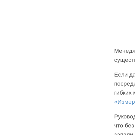
Менедж
сущест
Если д
посред
гибких
«Измер
Руково
что без
запали 