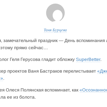
Таня Бурцева
я, замечательный праздник — День вспоминания
Поэтому прямо сейчас…
олог Геля Герусова гладит обложку
SuperBetter
.
ер проектов Ваня Бастраков перелистывает
«Дж
и»
.
я Олеся Полянская вспоминает, как
«Осознанно
ла ее из болота.