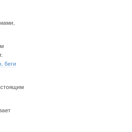
ьмами,
ам
.
, беги
астоящим
вает