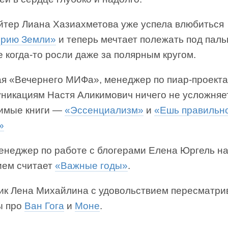
йтер Лиана Хазиахметова уже успела влюбиться
орию Земли»
и теперь мечтает полежать под пал
 когда-то росли даже за полярным кругом.
я «Вечернего МИФа», менеджер по пиар-проект
уникациям Настя Аликимович ничего не усложняет
имые книги —
«Эссенциализм»
и
«Ешь правильно
»
енеджер по работе с блогерами Елена Юргель н
ием считает
«Важные годы»
.
ик Лена Михайлина с удовольствием пересматри
ы про
Ван Гога
и
Моне
.