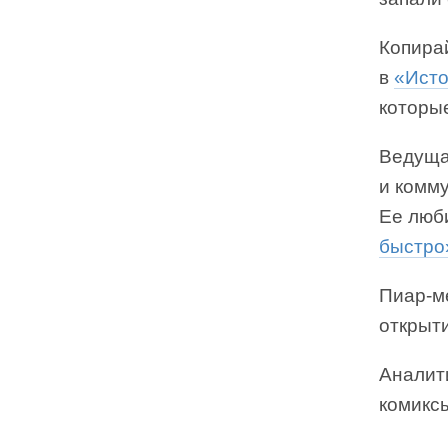
Копира
в
«Ист
которые
Ведуща
и комм
Ее люб
быстро
Пиар-м
открыт
Аналит
комикс