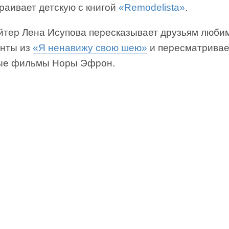
раивает детскую с книгой
«Remodelista»
.
йтер Лена Исупова пересказывает друзьям люби
нты из
«Я ненавижу свою шею»
и пересматривае
ые фильмы Норы Эфрон.