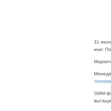
31 июл
книг. 
Маркет
Менедж
техник
SMM-фе
вытащи