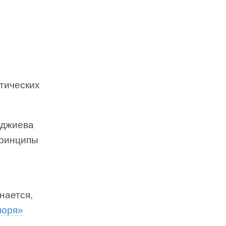
тических
аджиева
принципы
нается,
моря»