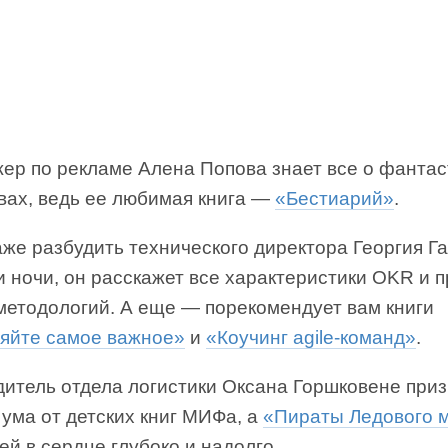
ер по рекламе Алена Попова знает все о фантас
вах, ведь ее любимая книга —
«Бестиарий»
.
аже разбудить технического директора Георгия Г
и ночи, он расскажет все характеристики OKR и 
 методологий. А еще — порекомендует вам книги
яйте самое важное»
и
«Коучинг agile-команд»
.
дитель отдела логистики Оксана Горшковене приз
 ума от детских книг МИФа, а
«Пираты Ледового 
ей в сердце глубоко и надолго.