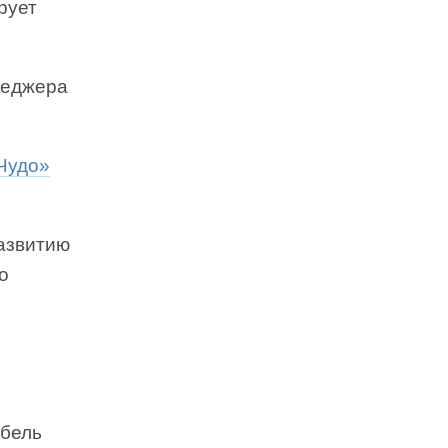
рует
неджера
Чудо»
азвитию
о
ебель