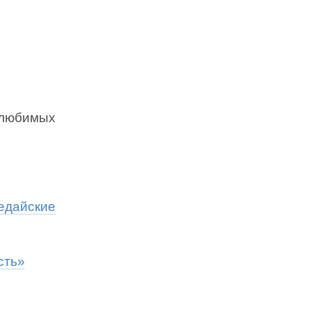
 любимых
едайские
сть»