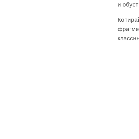
и обуст
Копира
фрагме
классн