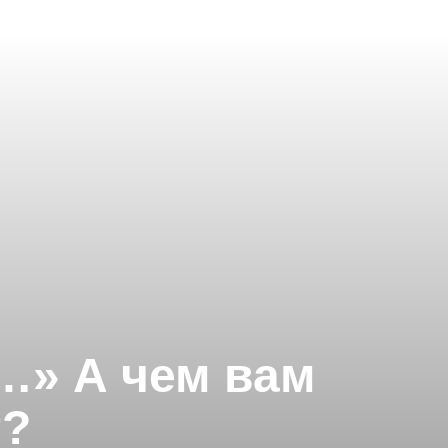
с…» А чем вам
т?