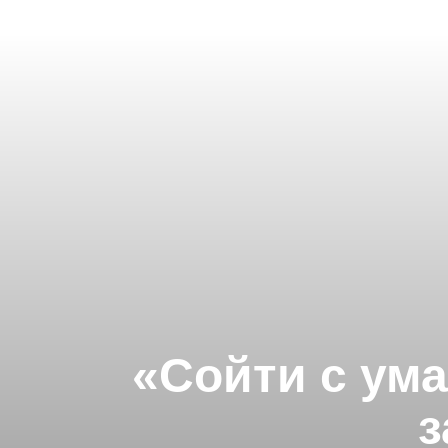
«Сойти с ума
з