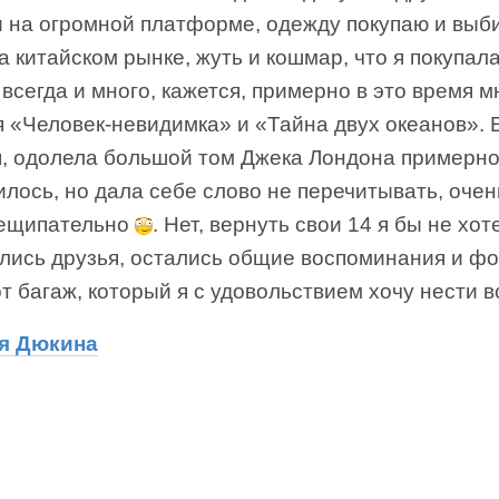
и на огромной платформе, одежду покупаю и выб
а китайском рынке, жуть и кошмар, что я покупал
всегда и много, кажется, примерно в это время м
я «Человек-невидимка» и «Тайна двух океанов». 
я, одолела большой том Джека Лондона примерно 
лось, но дала себе слово не перечитывать, очен
ещипательно
. Нет, вернуть свои 14 я бы не хот
ались друзья, остались общие воспоминания и ф
от багаж, который я с удовольствием хочу нести в
я Дюкина