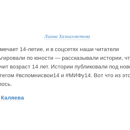
Лиана Хазиахметова
ечает 14-летие, и в соцсетях наши читатели
ьгировали по юности — рассказывали истории, чт
чит возраст 14 лет. Истории публиковали под но
тегом #вспомнисвои14 и #МИФу14. Вот что из эт
лось.
 Каляева