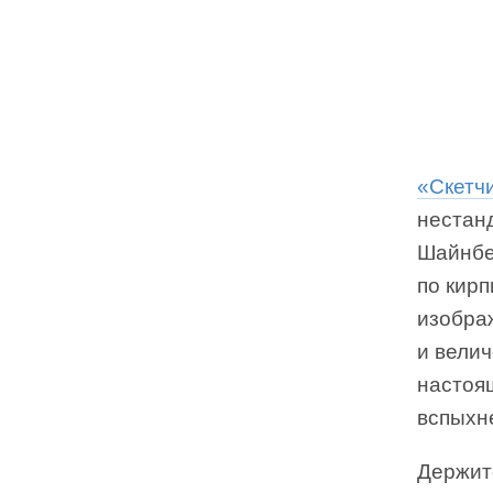
«Скетчи
нестан
Шайнбер
по кирп
изобра
и вели
настоящ
вспыхн
Держит