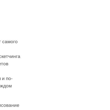
т самого
скетчинга
етов
 и по-
аждом
исование