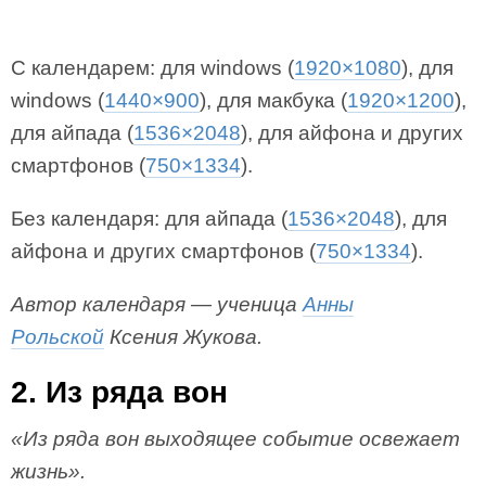
С календарем: для windows (
1920×1080
), для
windows (
1440×900
), для макбука (
1920×1200
),
для айпада (
1536×2048
), для айфона и других
смартфонов (
750×1334
).
Без календаря: для айпада (
1536×2048
), для
айфона и других смартфонов (
750×1334
).
Автор календаря — ученица
Анны
Рольской
Ксения Жукова.
2. Из ряда вон
«Из ряда вон выходящее событие освежает
жизнь».