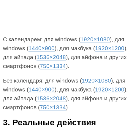
С календарем: для windows (
1920×1080
), для
windows (
1440×900
), для макбука (
1920×1200
),
для айпада (
1536×2048
), для айфона и других
смартфонов (
750×1334
).
Без календаря: для windows (
1920×1080
), для
windows (
1440×900
), для макбука (
1920×1200
),
для айпада (
1536×2048
), для айфона и других
смартфонов (
750×1334
).
3. Реальные действия