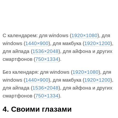
С календарем: для windows (
1920×1080
), для
windows (
1440×900
), для макбука (
1920×1200
),
для айпада (
1536×2048
), для айфона и других
смартфонов (
750×1334
).
Без календаря: для windows (
1920×1080
), для
windows (
1440×900
), для макбука (
1920×1200
),
для айпада (
1536×2048
), для айфона и других
смартфонов (
750×1334
).
4. Своими глазами