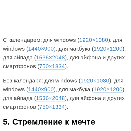
С календарем: для windows (
1920×1080
), для
windows (
1440×900
), для макбука (
1920×1200
),
для айпада (
1536×2048
), для айфона и других
смартфонов (
750×1334
).
Без календаря: для windows (
1920×1080
), для
windows (
1440×900
), для макбука (
1920×1200
),
для айпада (
1536×2048
), для айфона и других
смартфонов (
750×1334
).
5. Стремление к мечте