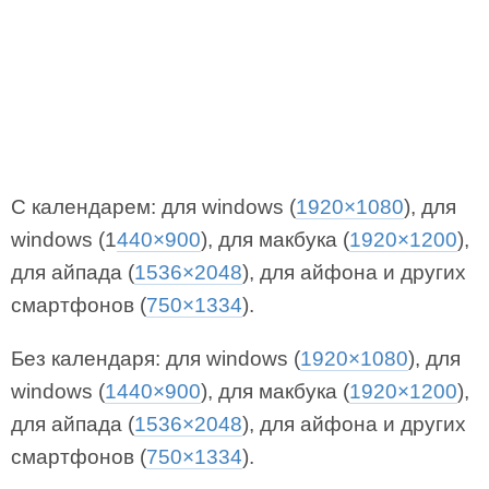
С календарем: для windows (
1920×1080
), для
windows (1
440×900
), для макбука (
1920×1200
),
для айпада (
1536×2048
), для айфона и других
смартфонов (
750×1334
).
Без календаря: для windows (
1920×1080
), для
windows (
1440×900
), для макбука (
1920×1200
),
для айпада (
1536×2048
), для айфона и других
смартфонов (
750×1334
).