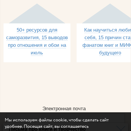
50+ ресурсов для
Как научиться люби
саморазвития, 15 выводов
себя, 15 причин ста
про отношения и обои на
фанатом книг и МИФ
июль
будущего
Электронная почта
Мы используем файлы cookie, чтобы сделать сайт
удобнее. Посещая сайт, вы соглашаетесь
Письма про книги и творчество
Например, dulsineya@gmail.com