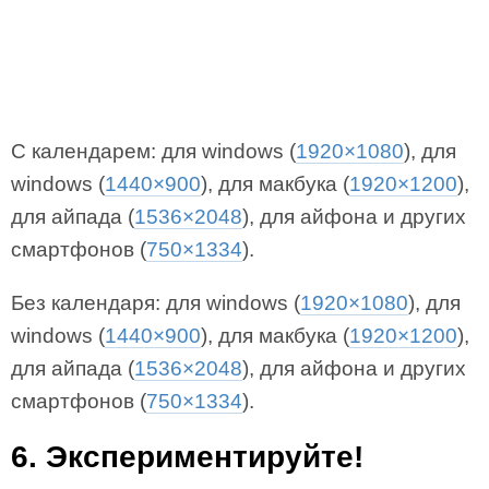
С календарем: для windows (
1920×1080
), для
windows (
1440×900
), для макбука (
1920×1200
),
для айпада (
1536×2048
), для айфона и других
смартфонов (
750×1334
).
Без календаря: для windows (
1920×1080
), для
windows (
1440×900
), для макбука (
1920×1200
),
для айпада (
1536×2048
), для айфона и других
смартфонов (
750×1334
).
6. Экспериментируйте!